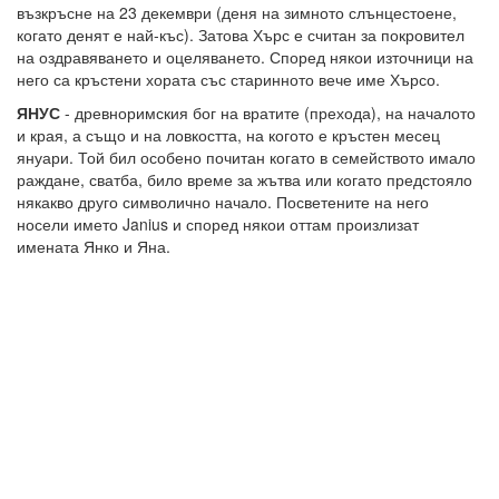
възкръсне на 23 декември (деня на зимното слънцестоене,
когато денят е най-къс). Затова Хърс е считан за покровител
на оздравяването и оцеляването. Според някои източници на
него са кръстени хората със старинното вече име Хърсо.
ЯНУС
- древноримския бог на вратите (прехода), на началото
и края, а също и на ловкостта, на когото е кръстен месец
януари. Той бил особено почитан когато в семейството имало
раждане, сватба, било време за жътва или когато предстояло
някакво друго символично начало. Посветените на него
носели името Janius и според някои оттам произлизат
имената Янко и Яна.