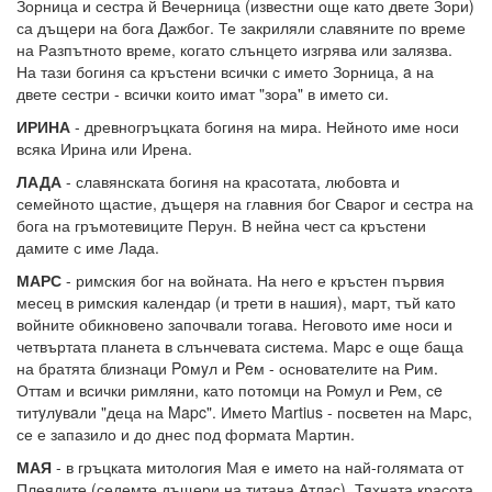
Зорница и сестра й Вечерница (известни още като двете Зори)
са дъщери на бога Дажбог. Те закриляли славяните по време
на Разпътното време, когато слънцето изгрява или залязва.
На тази богиня са кръстени всички с името Зорница, a на
двете сестри - всички които имат "зора" в името си.
ИРИНА
- древногръцката богиня на мира. Нейното име носи
всяка Ирина или Ирена.
ЛАДА
- славянската богиня на красотата, любовта и
семейното щастие, дъщеря на главния бог Сварог и сестра на
бога на гръмотевиците Перун. В нейна чест са кръстени
дамите с име Лада.
МАРС
- римския бог на войната. На него е кръстен първия
месец в римския календар (и трети в нашия), март, тъй като
войните обикновено започвали тогава. Неговото име носи и
четвъртата планета в слънчевата система. Марс е още баща
на братята близнаци Poмyл и Peм - основателите на Рим.
Оттам и всички римляни, като потомци на Ромул и Рем, сe
титyлyвaли "деца на Mapc". Името Martius - посветен на Марс,
се е запазило и до днес под формата Мартин.
МАЯ
- в гръцката митология Мая е името на най-голямата от
Плеядите (седемте дъщери на титана Атлас). Тяхната красота