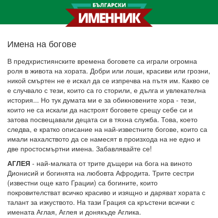
Имена на богове
В предхристиянските времена боговете са играли огромна
роля в живота на хората. Добри или лоши, красиви или грозни,
никой смъртен не е искал да се изпречва на пътя им. Какво се
е случвало с тези, които са го сторили, е дълга и увлекателна
история... Но тук думата ми е за обикновените хора - тези,
които не са искали да настроят боговете срещу себе си и
затова посвещавали децата си в тяхна служба. Това, което
следва, е кратко описание на най-известните богове, които са
имали нахалството да се намесят в произхода на не едно и
две простосмъртни имена. Забавлявайте се!
АГЛЕЯ
- най-малката от трите дъщери на бога на виното
Дионисий и богинята на любовта Афродита. Трите сестри
(известни още като Грации) са богините, които
покровителстват всичко красиво и изящно и даряват хората с
талант за изкуството. На тази Грация са кръстени всички с
имената Аглая, Аглея и донякъде Аглика.