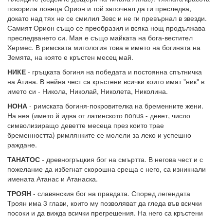
покорила ловеца Орион и той започнал да ги преследва,
докато над тях не се смилил Зевс и не ги превърнал в звезди.
Самият Орион също се прeобразил и всяка нощ продължава
преследването си. Мая е също майката на бога-вестител
Хермес. В римската митология това е името на богинята на
Земята, на която е кръстен месец май.
НИКЕ
- гръцката богиня на победата и постоянна спътничка
на Атина. В нейна чест са кръстени всички които имат "ник" в
името си - Никола, Николай, Николета, Николина.
НОНА
- римската богиня-покровителка на бременните жени.
На нея (името й идва от латинското nonus - девет, число
символизиращо деветте месеца през които трае
бременността) римлянките се молели за леко и успешно
раждане.
ТАНАТОС
- древногръцкия бог на смъртта. В негова чест и с
пожелание да избегнат скорошна среща с него, са изникнали
имената Атанас и Атанаска.
ТРОЯН
- славянския бог на правдата. Според легендата
Троян има 3 глави, които му позволяват да гледа във всички
посоки и да вижда всички прегрешения. На него са кръстени