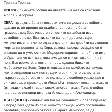
Троян и Трояна.
ФЛОРА
- римската богиня на цветята. На нея са кръстени
Флора и Флорина.
ХЕРА
- гръцката богиня-покровителка на дома и семейното
щастие и, по ирония на съдбата, съпруга на бога-
гръмовержец Зевс известен с честите си забежки извън
семейното ложе. Всички, които са чели древногръцка
митология, знаят че не една и две елински девойки са станали
жертва на ревността на Хера, затова народът усърдно се е
опитвал да я умилостиви. Модерния вариант на нейното име
е Ира, така че всички с това име да се считат закриляни от
нея. Във времето, в което не преследвала бившите
любовници на Зевс, Хера откликвала на молбите за помощ,
които отправяли към нея гръцките воини (като съпруга на
първия сред боговете тя се ползвала с особено уважение) и
си извоювала прозвището Alexandra - покровителка на мъжете
(от гръцки alexein - защитaвaм, andros - мъж). Така, в нейна
чест, са се появили имената Александра и Александър.
ХЪРС (ХОРС)
- славянския бог на лечението и прераждането.
Според легендата Хърс е зимното слънце, което постепенно
отслабва, преборено от бога на мрака Чернобог, за да