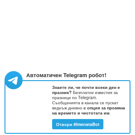
Автоматичен Telegram робот!
Знаете ли, че почти всеки ден е
празник?
Безплатни известия за
празници по Telegram.
Съобщенията в канала се пускат
веднъж дневно
с опция за промяна
на времето и честотата им
.
Отвори #ImenataBot