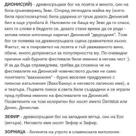
ДИОНИС(ИЙ)
- древногръцкия бог на лозята и виното, син на
бога-гръмовержец Зевс. Според легендата майка му (която
била простосмъртна) била ударена от гръм докато Дионисий
бил в още утробата й. Наложило се баща му Зевс да го спаси,
като го сложи в бедрото си, докато стане време да се роди -
затова някои източници наричат Дионисий "двуродния". Tози
бог се появява на древногръцката сцена сравнително късно.
Фактът, че е покровител на лозята и тъй уважаваното вино,
обаче, много допринесъл за популярността му. По-очевидни
причини най-бурните фестивали били именно в негова чест :).
И за да бъда справедлива, трябва да спомена че на
фестивалите на Дионисий човечеството дължи не само
понятието "вакханалия" - бурно веселие придружено с
пиянски изпълнения (Вакх/Бакхус е неговото латинско име), а
и театъра. Първите пиеси в света били създадени и се играли
пред публика именно на фестивалите на Дионисий.
Посветените на този колоритен бог носят името Dеnisius или
Денис, Денислав.
ЗЕФИР
- древногръцкия бог на западния вятър, син на Еос
(вятъра). Неговото име носят Зефир и Зафир.
ЗОРНИЦА
- богинята на утрото в славянската митология.