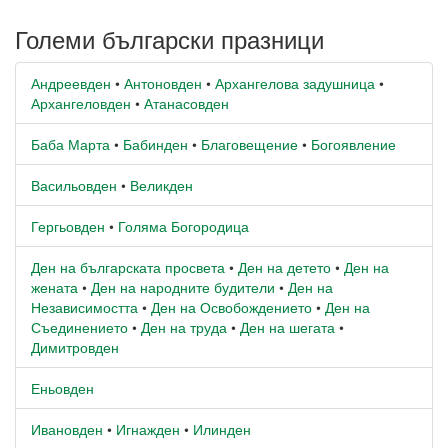
Големи български празници
Андреевден
•
Антоновден
•
Архангелова задушница
•
Архангеловден
•
Атанасовден
Баба Марта
•
Бабинден
•
Благовещение
•
Богоявление
Васильовден
•
Великден
Гергьовден
•
Голяма Богородица
Ден на българската просвета
•
Ден на детето
•
Ден на
жената
•
Ден на народните будители
•
Ден на
Независимостта
•
Ден на Освобождението
•
Ден на
Съединението
•
Ден на труда
•
Ден на шегата
•
Димитровден
Еньовден
Ивановден
•
Игнажден
•
Илинден