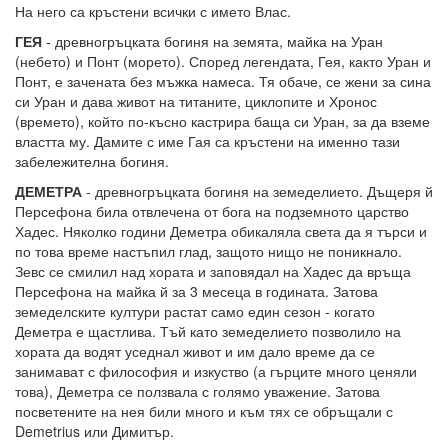
На него са кръстени всички с името Влас.
ГЕЯ
- древногръцката богиня на земята, майка на Уран
(небето) и Понт (морето). Според легендата, Гея, както Уран и
Понт, е зачената без мъжка намеса. Тя обаче, се жени за сина
си Уран и дава живот на титаните, циклопите и Хронос
(времето), който по-късно кастрира баща си Уран, за да вземе
властта му. Дамите с име Гая са кръстени на именно тази
забележителна богиня.
ДЕМЕТРА
- древногръцката богиня на земеделието. Дъщеря й
Персефона била отвлечена от бога на подземното царство
Хадес. Няколко години Деметра обикаляла света да я търси и
по това време настъпил глад, защото нищо не поникнало.
Зевс се смилил над хората и заповядал на Хадес да връща
Персефона на майка й за 3 месеца в годината. Затова
земеделските култури растат само един сезон - когато
Деметра е щастлива. Тъй като земеделието позволило на
хората да водят уседнал живот и им дало време да се
занимават с философия и изкуство (а гърците много ценяли
това), Деметра се ползвала с голямо уважение. Затова
посветените на нея били много и към тях се обръщали с
Demetrius или Димитър.