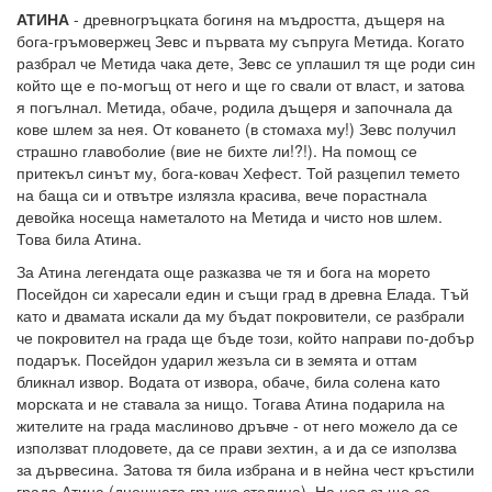
АТИНА
- древногръцката богиня на мъдростта, дъщеря на
бога-гръмовержец Зевс и първата му съпруга Метида. Когато
разбрал че Метида чака дете, Зевс се уплашил тя ще роди син
който ще е по-могъщ от него и ще го свали от власт, и затова
я погълнал. Метида, обаче, родила дъщеря и започнала да
кове шлем за нея. От коването (в стомаха му!) Зевс получил
страшно главоболие (вие не бихте ли!?!). На помощ се
притекъл синът му, бога-ковач Хефест. Той разцепил темето
на баща си и отвътре излязла красива, вече порастнала
девойка носеща наметалото на Метида и чисто нов шлем.
Това била Атина.
За Атина легендата още разказва че тя и бога на морето
Посейдон си харесали един и същи град в древна Елада. Тъй
като и двамата искали да му бъдат покровители, се разбрали
че покровител на града ще бъде този, който направи по-добър
подарък. Посейдон ударил жезъла си в земята и оттам
бликнал извор. Водата от извора, обаче, била солена като
морската и не ставала за нищо. Тогава Атина подарила на
жителите на града маслиново дръвче - от него можело да се
използват плодовете, да се прави зехтин, а и да се използва
за дървесина. Затова тя била избрана и в нейна чест кръстили
града Атина (днешната гръцка столица). На нея също са