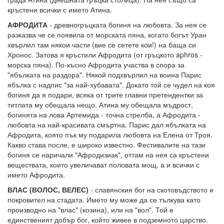
кръстени всички с името Атина.
АФРОДИТА
- древногръцката богиня на любовта. За нея се
разказва че се появила от морската пяна, когато богът Уран
хвърлил там някои части (вие се сетете кои!) на баща си
Хронос. Затова я кръстили Афродита (от гръцкото aphros -
морска пяна). По-късно Афродита участва в спора за
"ябълката на раздора". Някой подхвърлил на воина Парис
ябълка с надпис "за най-хубавата". Докато той се чудел на коя
богиня да я подари, всяка от трите главни претендентки за
титлата му обещала нещо. Атина му обещала мъдрост,
богинята на лова Артемида - точна стрелба, а Афродита -
любовта на най-красивата смъртна. Парис дал ябълката на
Афродита, която пък му подарила любовта на Елена от Троя.
Какво става после, е широко известно. Фестивалите на тази
богиня се наричали "Афродизиак", оттам на нея са кръстени
веществата, които увеличават половата мощ, а и всички с
името Афродита.
ВЛАС (ВОЛОС, ВЕЛЕС)
- славянския бог на скотовъдството и
покровител на стадата. Името му може да се тълкува като
производно на "влас" (козина), или на "вол". Той е
единственият добър бог, който живее в подземното царство.