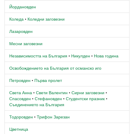
Йордановден
Коледа
•
Коледни заговезни
Лазаровден
Месни заговезни
Независимостта на България
•
Никулден
•
Нова година
Освобождението на България от османско иго
Петровден
•
Първа пролет
Света Анна
•
Свети Валентин
•
Сирни заговезни
•
Спасовден
•
Стефановден
•
Студентски празник
•
Съединението на България
Тодоровден
•
Трифон Зарезан
Цветница