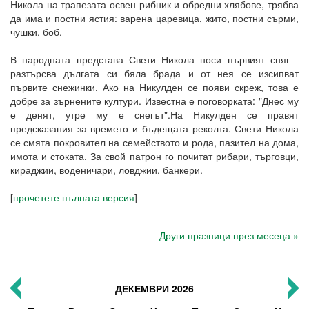
Никола на трапезата освен рибник и обредни хлябове, трябва
да има и постни ястия: варена царевица, жито, постни сърми,
чушки, боб.
В народната представа Свети Никола носи първият сняг -
разтърсва дългата си бяла брада и от нея се изсипват
първите снежинки. Ако на Никулден се появи скреж, това е
добре за зърнените култури. Известна е поговорката: "Днес му
е денят, утре му е снегът".На Никулден се правят
предсказания за времето и бъдещата реколта. Свети Никола
се смята покровител на семейството и рода, пазител на дома,
имота и стоката. За свой патрон го почитат рибари, търговци,
кираджии, воденичари, ловджии, банкери.
[
прочетете пълната версия
]
Други празници през месеца »
ДЕКЕМВРИ 2026