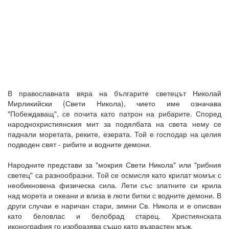
В православната вяра на българите светецът Николай
Мирликийски (Свети Никола), чието име означава
"Побеждаващ", се почита като патрон на рибарите. Според
народнохристиянския мит за подялбата на света нему се
паднали моретата, реките, езерата. Той е господар на целия
подводен свят - рибите и водните демони.
Народните представи за "мокрия Свети Никола" или "рибния
светец" са разнообразни. Той се осмисля като крилат момък с
необикновена физическа сила. Лети със златните си крила
над морета и океани и влиза в люти битки с водните демони. В
други случаи е наричан стари, зимни Св. Никола и е описван
като беловлас и белобрад старец. Християнската
иконография го изобразява също като възрастен мъж.