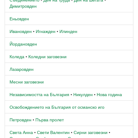
Димитровден
Еньовден
Ивановден
•
Игнажден
•
Илинден
Йордановден
Коледа
•
Коледни заговезни
Лазаровден
Месни заговезни
Независимостта на България
•
Никулден
•
Нова година
Освобождението на България от османско иго
Петровден
•
Първа пролет
Света Анна
•
Свети Валентин
•
Сирни заговезни
•