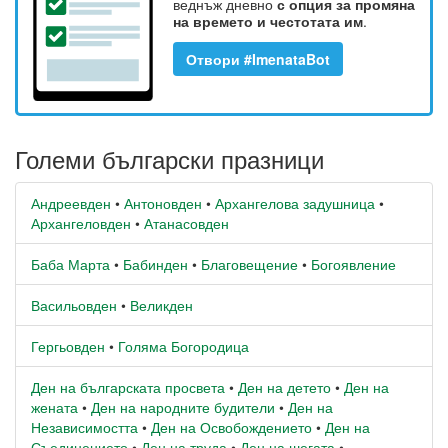
веднъж дневно
с опция за промяна
на времето и честотата им
.
Отвори #ImenataBot
Големи български празници
Андреевден
•
Антоновден
•
Архангелова задушница
•
Архангеловден
•
Атанасовден
Баба Марта
•
Бабинден
•
Благовещение
•
Богоявление
Васильовден
•
Великден
Гергьовден
•
Голяма Богородица
Ден на българската просвета
•
Ден на детето
•
Ден на
жената
•
Ден на народните будители
•
Ден на
Независимостта
•
Ден на Освобождението
•
Ден на
Съединението
•
Ден на труда
•
Ден на шегата
•