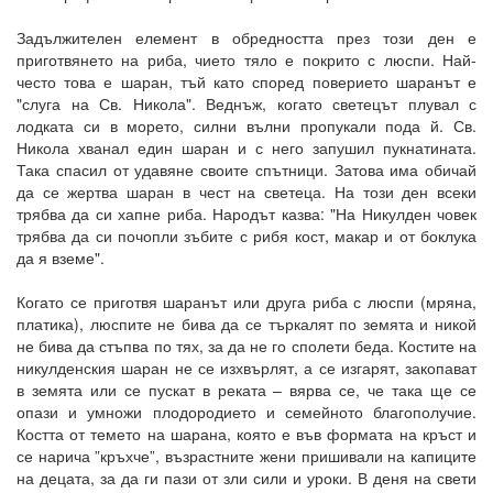
Задължителен елемент в обредността през този ден е
приготвянето на риба, чието тяло е покрито с люспи. Най-
често това е шаран, тъй като според поверието шаранът е
"слуга на Св. Никола". Веднъж, когато светецът плувал с
лодката си в морето, силни вълни пропукали пода й. Св.
Никола хванал един шаран и с него запушил пукнатината.
Така спасил от удавяне своите спътници. Затова има обичай
да се жертва шаран в чест на светеца. На този ден всеки
трябва да си хапне риба. Народът казва: "На Никулден човек
трябва да си почопли зъбите с рибя кост, макар и от боклука
да я вземе".
Когато се приготвя шаранът или друга риба с люспи (мряна,
платика), люспите не бива да се търкалят по земята и никой
не бива да стъпва по тях, за да не го сполети беда. Костите на
никулденския шаран не се изхвърлят, а се изгарят, закопават
в земята или се пускат в реката – вярва се, че така ще се
опази и умножи плодородието и семейното благополучие.
Костта от темето на шарана, която е във формата на кръст и
се нарича ”кръхче”, възрастните жени пришивали на капиците
на децата, за да ги пази от зли сили и уроки. В деня на свети