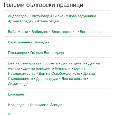
Големи български празници
Андреевден
•
Антоновден
•
Архангелова задушница
•
Архангеловден
•
Атанасовден
Баба Марта
•
Бабинден
•
Благовещение
•
Богоявление
Васильовден
•
Великден
Гергьовден
•
Голяма Богородица
Ден на българската просвета
•
Ден на детето
•
Ден на
жената
•
Ден на народните будители
•
Ден на
Независимостта
•
Ден на Освобождението
•
Ден на
Съединението
•
Ден на труда
•
Ден на шегата
•
Димитровден
Еньовден
Ивановден
•
Игнажден
•
Илинден
Йордановден