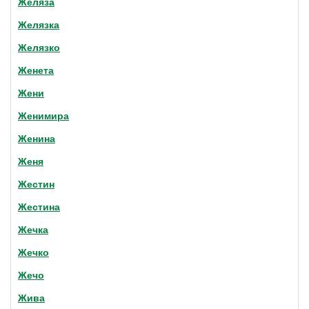
Желяза
Желязка
Желязко
Женета
Жени
Женимира
Женина
Женя
Жестин
Жестина
Жечка
Жечко
Жечо
Жива