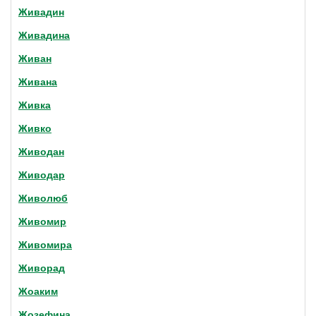
Живадин
Живадина
Живан
Живана
Живка
Живко
Живодан
Живодар
Живолюб
Живомир
Живомира
Живорад
Жоаким
Жозефина