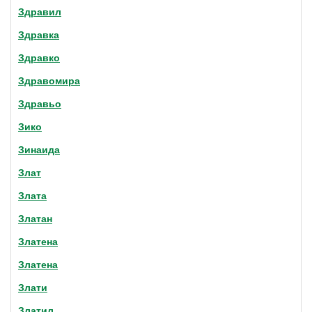
Здравил
Здравка
Здравко
Здравомира
Здравьо
Зико
Зинаида
Злат
Злата
Златан
Златена
Златена
Злати
Златил