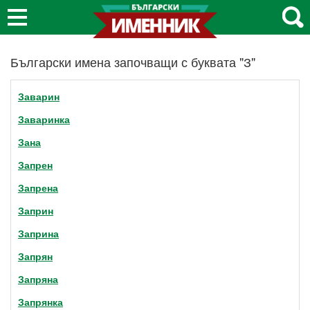
Български имена започващи с буквата "З"
Заварин
Заваринка
Зана
Запрен
Запрена
Заприн
Заприна
Запрян
Запряна
Запрянка