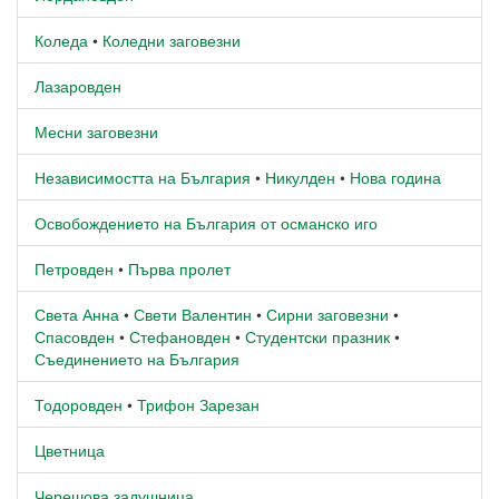
Коледа
•
Коледни заговезни
Лазаровден
Месни заговезни
Независимостта на България
•
Никулден
•
Нова година
Освобождението на България от османско иго
Петровден
•
Първа пролет
Света Анна
•
Свети Валентин
•
Сирни заговезни
•
Спасовден
•
Стефановден
•
Студентски празник
•
Съединението на България
Тодоровден
•
Трифон Зарезан
Цветница
Черешова задушница