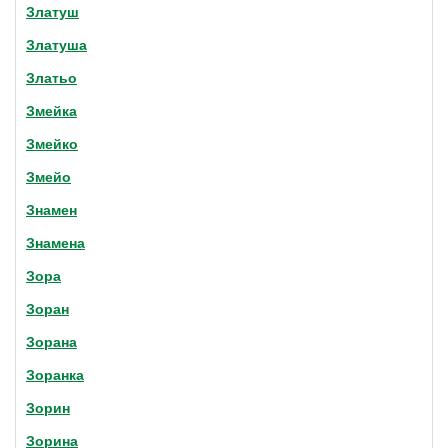
Златуш
Златуша
Златьо
Змейка
Змейко
Змейо
Знамен
Знамена
Зора
Зоран
Зорана
Зоранка
Зорин
Зорина