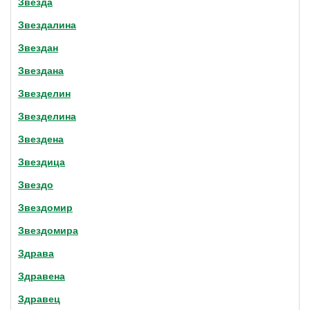
Звезда
Звездалина
Звездан
Звездана
Звезделин
Звезделина
Звездена
Звездица
Звездо
Звездомир
Звездомира
Здрава
Здравена
Здравец