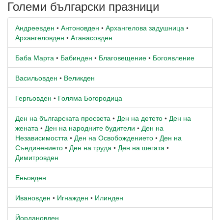
Големи български празници
Андреевден
•
Антоновден
•
Архангелова задушница
•
Архангеловден
•
Атанасовден
Баба Марта
•
Бабинден
•
Благовещение
•
Богоявление
Васильовден
•
Великден
Гергьовден
•
Голяма Богородица
Ден на българската просвета
•
Ден на детето
•
Ден на
жената
•
Ден на народните будители
•
Ден на
Независимостта
•
Ден на Освобождението
•
Ден на
Съединението
•
Ден на труда
•
Ден на шегата
•
Димитровден
Еньовден
Ивановден
•
Игнажден
•
Илинден
Йордановден