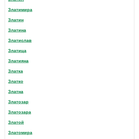
Златимира
Златин
Златина
Златислав
Златица
Златияна
Златка
Златко
Златна
Златозар
Златозара
Златой
Златомира