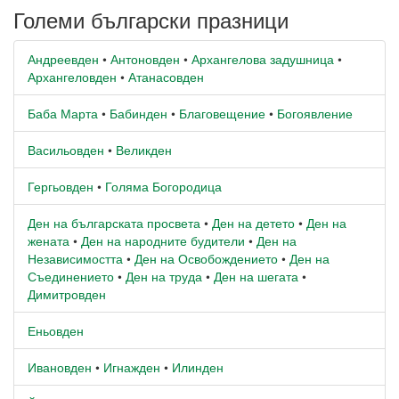
Големи български празници
Андреевден
•
Антоновден
•
Архангелова задушница
•
Архангеловден
•
Атанасовден
Баба Марта
•
Бабинден
•
Благовещение
•
Богоявление
Васильовден
•
Великден
Гергьовден
•
Голяма Богородица
Ден на българската просвета
•
Ден на детето
•
Ден на
жената
•
Ден на народните будители
•
Ден на
Независимостта
•
Ден на Освобождението
•
Ден на
Съединението
•
Ден на труда
•
Ден на шегата
•
Димитровден
Еньовден
Ивановден
•
Игнажден
•
Илинден