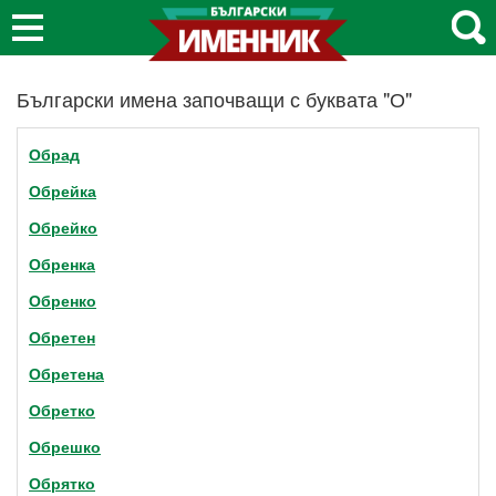
Български имена започващи с буквата "О"
Обрад
Обрейка
Обрейко
Обренка
Обренко
Обретен
Обретена
Обретко
Обрешко
Обрятко