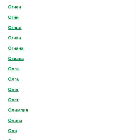
Огнен
Огни
Огньо
Огнян
Огняна
Оксана
Олга
Олга
Олег
Олег
Олимпия
Олина
Оля