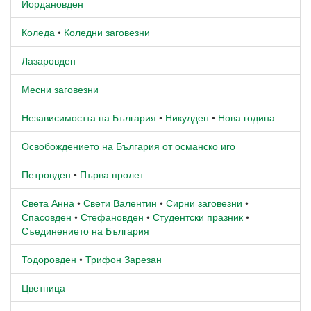
Йордановден
Коледа
•
Коледни заговезни
Лазаровден
Месни заговезни
Независимостта на България
•
Никулден
•
Нова година
Освобождението на България от османско иго
Петровден
•
Първа пролет
Света Анна
•
Свети Валентин
•
Сирни заговезни
•
Спасовден
•
Стефановден
•
Студентски празник
•
Съединението на България
Тодоровден
•
Трифон Зарезан
Цветница