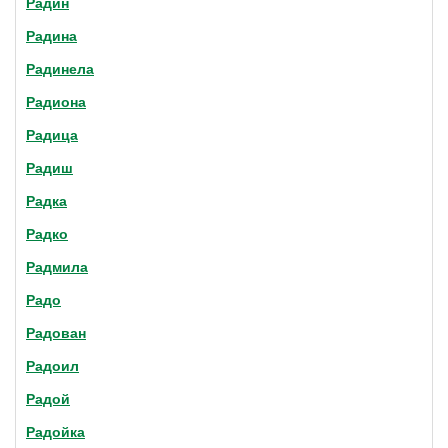
Радин
Радина
Радинела
Радиона
Радица
Радиш
Радка
Радко
Радмила
Радо
Радован
Радоил
Радой
Радойка