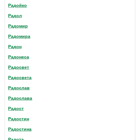
Радойко
Радол
Радомир
Радомира
Радон
Радонеса
Радосвет
Радосвета
Радослав
Радослава
Радост
Радостин
Радостина
Радота