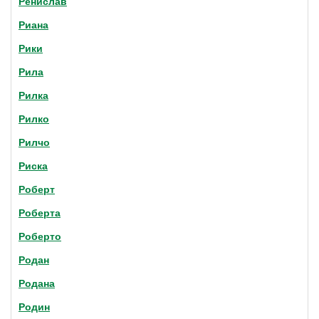
Ренислав
Риана
Рики
Рила
Рилка
Рилко
Рилчо
Риска
Роберт
Роберта
Роберто
Родан
Родана
Родин