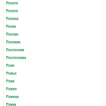
Росита
Росита
Росица
Роска
Рослан
Росланд
Ростислав
Ростислава
Руди
Рудьо
Ружа
Ружин
Ружица
Ружка