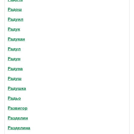
Радош
Радуил
Радук
Радукан
Радул
Радун
Радуна
Радуш
Радушка
Радьо
Развигор
Разделин
Разделина