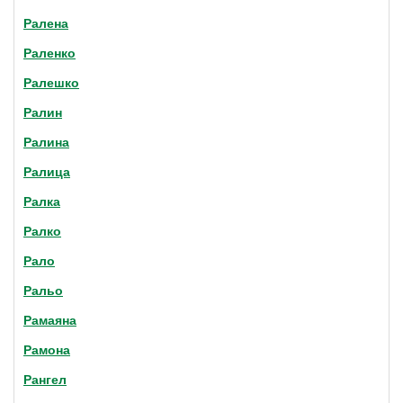
Ралена
Раленко
Ралешко
Ралин
Ралина
Ралица
Ралка
Ралко
Рало
Ральо
Рамаяна
Рамона
Рангел