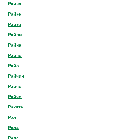
Раина
Райке
Райко
Райли
Райна
Райно
Райо
Райчин
Райчо
Райчо
Ракита
Рал
Рала
Рале