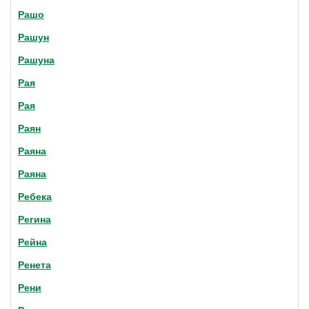
Рашо
Рашун
Рашуна
Рая
Рая
Раян
Раяна
Раяна
Ребека
Регина
Рейна
Ренета
Рени