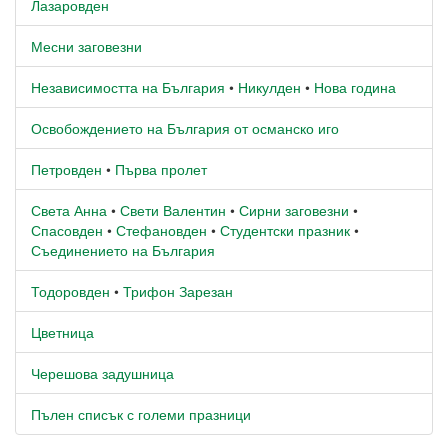
Лазаровден
Месни заговезни
Независимостта на България
•
Никулден
•
Нова година
Освобождението на България от османско иго
Петровден
•
Първа пролет
Света Анна
•
Свети Валентин
•
Сирни заговезни
•
Спасовден
•
Стефановден
•
Студентски празник
•
Съединението на България
Тодоровден
•
Трифон Зарезан
Цветница
Черешова задушница
Пълен списък с големи празници