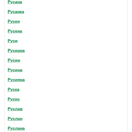
Русана
Русанка
Русен
Русена
Руси
Русиана
Русин
Русина
Русияна
Руска
Руско
Руслав
Руслан
Руслана