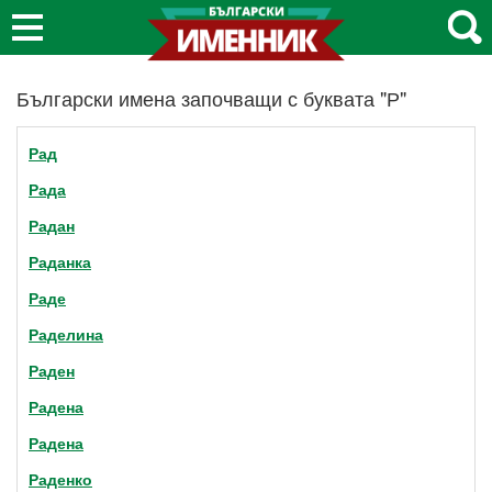
Български имена започващи с буквата "Р"
Рад
Рада
Радан
Раданка
Раде
Раделина
Раден
Радена
Радена
Раденко