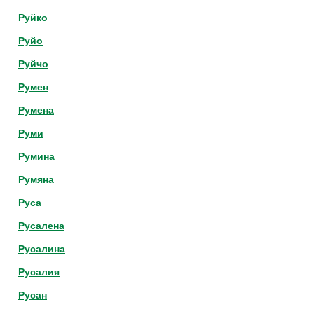
Руйко
Руйо
Руйчо
Румен
Румена
Руми
Румина
Румяна
Руса
Русалена
Русалина
Русалия
Русан