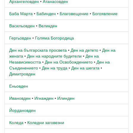
Архангеловден
•
Атанасовден
Баба Марта
•
Бабинден
•
Благовещение
•
Богоявление
Васильовден
•
Великден
Гергьовден
•
Голяма Богородица
Ден на българската просвета
•
Ден на детето
•
Ден на
жената
•
Ден на народните будители
•
Ден на
Независимостта
•
Ден на Освобождението
•
Ден на
Съединението
•
Ден на труда
•
Ден на шегата
•
Димитровден
Еньовден
Ивановден
•
Игнажден
•
Илинден
Йордановден
Коледа
•
Коледни заговезни