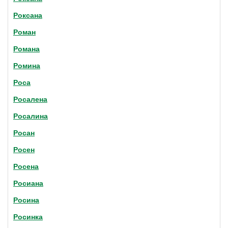
Роксана
Роман
Романа
Ромина
Роса
Росалена
Росалина
Росан
Росен
Росена
Росиана
Росина
Росинка