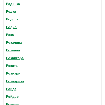
Родинка
Родка
Родопа
Родьо
Роза
Розалина
Розалия
Розвигора
Розита
Розмари
Розмарина
Ройда
Ройдьо
Роксана