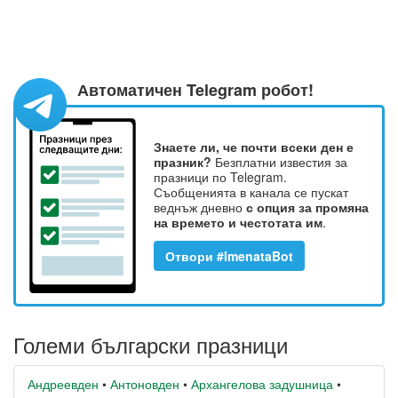
Автоматичен Telegram робот!
Знаете ли, че почти всеки ден е
празник?
Безплатни известия за
празници по Telegram.
Съобщенията в канала се пускат
веднъж дневно
с опция за промяна
на времето и честотата им
.
Отвори #ImenataBot
Големи български празници
Андреевден
•
Антоновден
•
Архангелова задушница
•