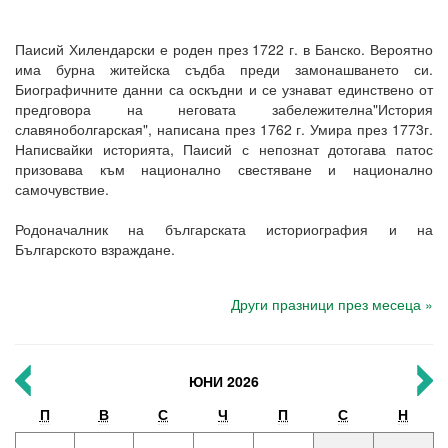
Паисий Хилендарски е роден през 1722 г. в Банско. Вероятно
има бурна житейска съдба преди замонашването си.
Биографичните данни са оскъдни и се узнават единствено от
предговора на неговата забележителна"История
славяноболгарская", написана през 1762 г. Умира през 1773г.
Написвайки историята, Паисий с непознат дотогава патос
призовава към национално свестяване и национално
самочувствие.
Родоначалник на българската историография и на
Българското взраждане.
Други празници през месеца »
ЮНИ 2026
П
В
С
Ч
П
С
Н