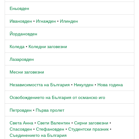
Еньовден
Ивановден
•
Игнажден
•
Илинден
Йордановден
Коледа
•
Коледни заговезни
Лазаровден
Месни заговезни
Независимостта на България
•
Никулден
•
Нова година
Освобождението на България от османско иго
Петровден
•
Първа пролет
Света Анна
•
Свети Валентин
•
Сирни заговезни
•
Спасовден
•
Стефановден
•
Студентски празник
•
Съединението на България