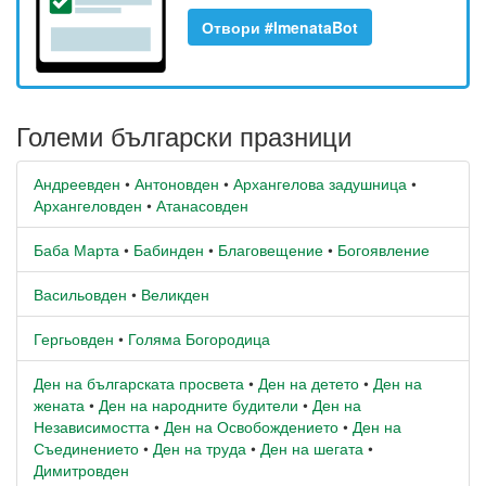
Отвори #ImenataBot
Големи български празници
Андреевден
•
Антоновден
•
Архангелова задушница
•
Архангеловден
•
Атанасовден
Баба Марта
•
Бабинден
•
Благовещение
•
Богоявление
Васильовден
•
Великден
Гергьовден
•
Голяма Богородица
Ден на българската просвета
•
Ден на детето
•
Ден на
жената
•
Ден на народните будители
•
Ден на
Независимостта
•
Ден на Освобождението
•
Ден на
Съединението
•
Ден на труда
•
Ден на шегата
•
Димитровден