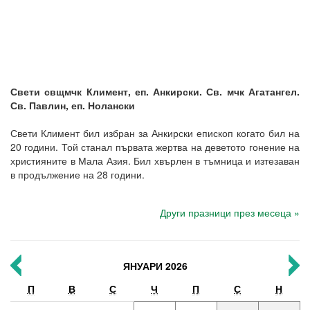
Свети свщмчк Климент, еп. Анкирски. Св. мчк Агатангел.
Св. Павлин, еп. Нолански
Свети Климент бил избран за Анкирски епископ когато бил на
20 години. Той станал първата жертва на деветото гонение на
християните в Мала Азия. Бил хвърлен в тъмница и изтезаван
в продължение на 28 години.
Други празници през месеца »
ЯНУАРИ 2026
П
В
С
Ч
П
С
Н