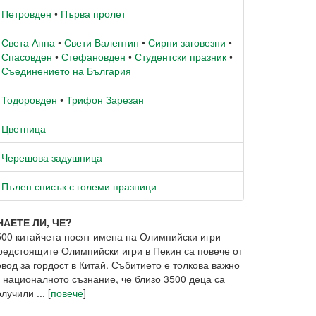
Петровден
•
Първа пролет
Света Анна
•
Свети Валентин
•
Сирни заговезни
•
Спасовден
•
Стефановден
•
Студентски празник
•
Съединението на България
Тодоровден
•
Трифон Зарезан
Цветница
Черешова задушница
Пълен списък с големи празници
НАЕТЕ ЛИ, ЧЕ?
500 китайчета носят имена на Олимпийски игри
редстоящите Олимпийски игри в Пекин са повече от
вод за гордост в Китай. Събитието е толкова важно
а националното съзнание, че близо 3500 деца са
лучили ... [
повече
]