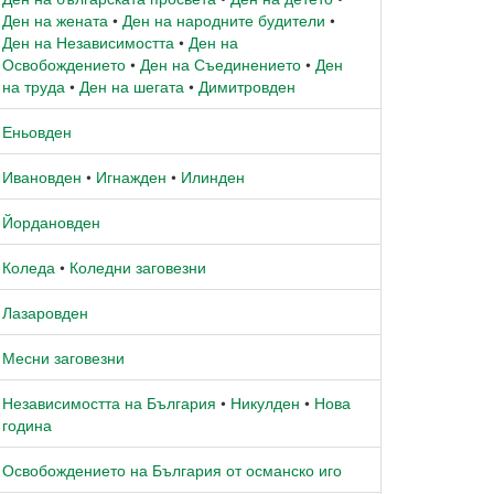
Ден на жената
•
Ден на народните будители
•
Ден на Независимостта
•
Ден на
Освобождението
•
Ден на Съединението
•
Ден
на труда
•
Ден на шегата
•
Димитровден
Еньовден
Ивановден
•
Игнажден
•
Илинден
Йордановден
Коледа
•
Коледни заговезни
Лазаровден
Месни заговезни
Независимостта на България
•
Никулден
•
Нова
година
Освобождението на България от османско иго