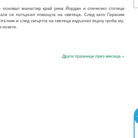
е основал манастир край река Йордан и спечелил стотици
пата си потърсил помощта на светеца. След като Герасим
спътник и след смъртта на светеца издъхнал върху гроба му.
в нозете.
Други празници през месеца »