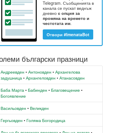
Telegram. Съобщенията в
канала се пускат веднъж
дневно
с опция за
промяна на времето и
честотата им
.
Отвори #ImenataBot
олеми български празници
Андреевден
•
Антоновден
•
Архангелова
задушница
•
Архангеловден
•
Атанасовден
Баба Марта
•
Бабинден
•
Благовещение
•
Богоявление
Васильовден
•
Великден
Гергьовден
•
Голяма Богородица
Ден на българската просвета
•
Ден на детето
•