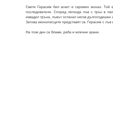
Свети Герасим бил аскет и скромен монах. Той 
последователи. Според легенда лъв с трън в ла
извадил тръна, лъвът останал негов дългогодишен 
Затова иконописците представят св. Герасим с лъв 
На този ден се блажи, риба и млечни храни.