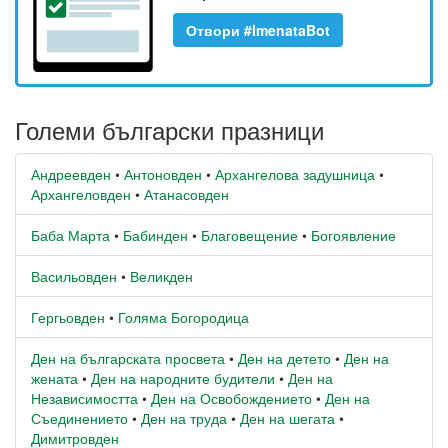
Отвори #ImenataBot
Големи български празници
Андреевден
•
Антоновден
•
Архангелова задушница
•
Архангеловден
•
Атанасовден
Баба Марта
•
Бабинден
•
Благовещение
•
Богоявление
Васильовден
•
Великден
Гергьовден
•
Голяма Богородица
Ден на българската просвета
•
Ден на детето
•
Ден на
жената
•
Ден на народните будители
•
Ден на
Независимостта
•
Ден на Освобождението
•
Ден на
Съединението
•
Ден на труда
•
Ден на шегата
•
Димитровден