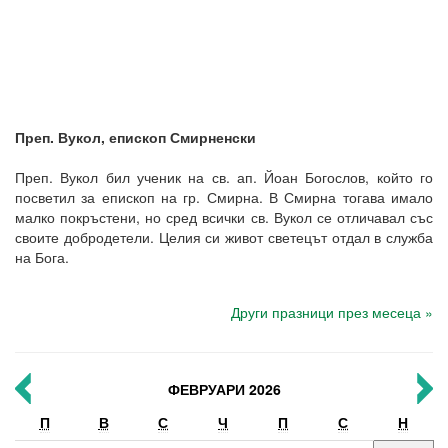
Преп. Вукол, епископ Смирненски
Преп. Вукол бил ученик на св. ап. Йоан Богослов, който го
посветил за епископ на гр. Смирна. В Смирна тогава имало
малко покръстени, но сред всички св. Вукол се отличавал със
своите добродетели. Целия си живот светецът отдал в служба
на Бога.
Други празници през месеца »
ФЕВРУАРИ 2026
П
В
С
Ч
П
С
Н