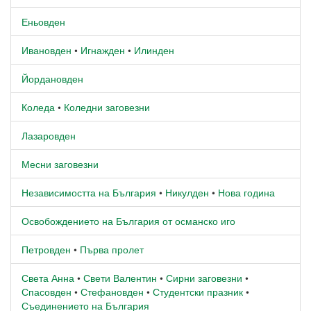
Еньовден
Ивановден
•
Игнажден
•
Илинден
Йордановден
Коледа
•
Коледни заговезни
Лазаровден
Месни заговезни
Независимостта на България
•
Никулден
•
Нова година
Освобождението на България от османско иго
Петровден
•
Първа пролет
Света Анна
•
Свети Валентин
•
Сирни заговезни
•
Спасовден
•
Стефановден
•
Студентски празник
•
Съединението на България