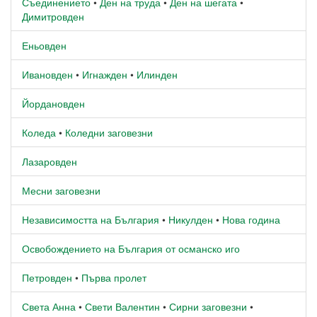
Съединението
•
Ден на труда
•
Ден на шегата
•
Димитровден
Еньовден
Ивановден
•
Игнажден
•
Илинден
Йордановден
Коледа
•
Коледни заговезни
Лазаровден
Месни заговезни
Независимостта на България
•
Никулден
•
Нова година
Освобождението на България от османско иго
Петровден
•
Първа пролет
Света Анна
•
Свети Валентин
•
Сирни заговезни
•