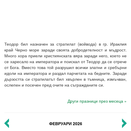
Теодор бил назначен за стратилат (войвода) в гр. Ираклия
край Черно море заради своята добродетелност и мъдрост.
Много хора приели християнската вяра заради него, което не
се харесало на императора и поискал от Теодор да се отрече
от Бога. Вместо това той разрушил всички златни и сребърни
идоли на императора и раздал парчетата на бедните. Заради
дързостта си стратилатът бил хвърлен в тъмница, измъчван,
ослепен и посечен пред очите на съгражданите си.
Други празници през месеца »
ФЕВРУАРИ 2026