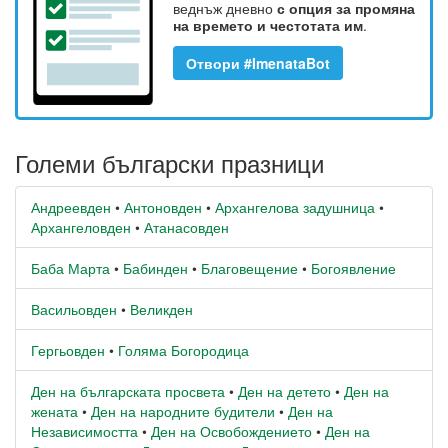
веднъж дневно
с опция за промяна
на времето и честотата им
.
Отвори #ImenataBot
Големи български празници
Андреевден
•
Антоновден
•
Архангелова задушница
•
Архангеловден
•
Атанасовден
Баба Марта
•
Бабинден
•
Благовещение
•
Богоявление
Васильовден
•
Великден
Гергьовден
•
Голяма Богородица
Ден на българската просвета
•
Ден на детето
•
Ден на
жената
•
Ден на народните будители
•
Ден на
Независимостта
•
Ден на Освобождението
•
Ден на