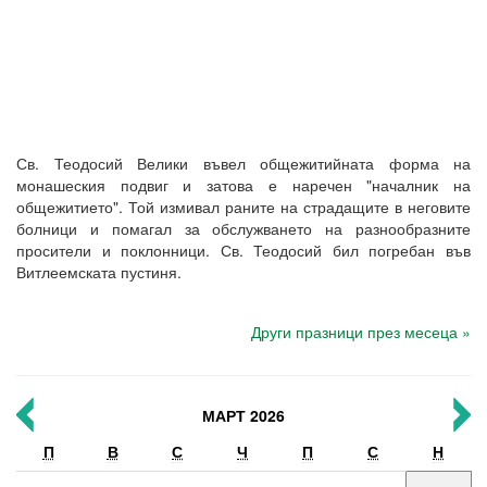
Св. Теодосий Велики въвел общежитийната форма на
монашеския подвиг и затова е наречен "началник на
общежитието". Той измивал раните на страдащите в неговите
болници и помагал за обслужването на разнообразните
просители и поклонници. Св. Теодосий бил погребан във
Витлеемската пустиня.
Други празници през месеца »
МАРТ 2026
П
В
С
Ч
П
С
Н