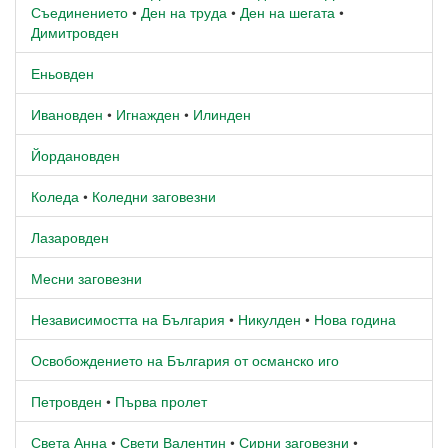
Съединението
•
Ден на труда
•
Ден на шегата
•
Димитровден
Еньовден
Ивановден
•
Игнажден
•
Илинден
Йордановден
Коледа
•
Коледни заговезни
Лазаровден
Месни заговезни
Независимостта на България
•
Никулден
•
Нова година
Освобождението на България от османско иго
Петровден
•
Първа пролет
Света Анна
•
Свети Валентин
•
Сирни заговезни
•