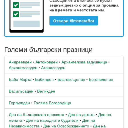
Съобщенията в канала се пускат
веднъж дневно
с опция за промяна
на времето и честотата им
.
Отвори #ImenataBot
Големи български празници
Андреевден
•
Антоновден
•
Архангелова задушница
•
Архангеловден
•
Атанасовден
Баба Марта
•
Бабинден
•
Благовещение
•
Богоявление
Васильовден
•
Великден
Гергьовден
•
Голяма Богородица
Ден на българската просвета
•
Ден на детето
•
Ден на
жената
•
Ден на народните будители
•
Ден на
Независимостта
•
Ден на Освобождението
•
Ден на