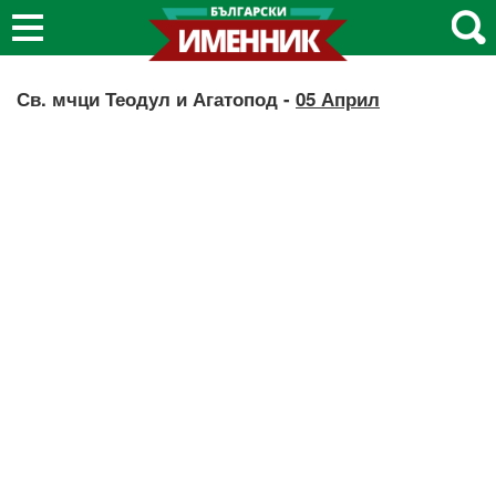
Св. мчци Теодул и Агатопод -
05 Април