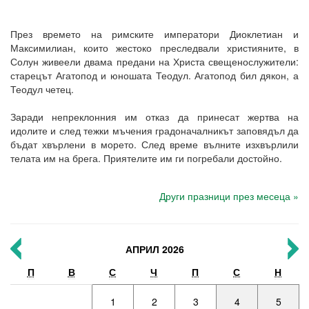
През времето на римските императори Диоклетиан и
Максимилиан, които жестоко преследвали християните, в
Солун живеели двама предани на Христа свещенослужители:
старецът Агатопод и юношата Теодул. Агатопод бил дякон, а
Теодул четец.
Заради непреклонния им отказ да принесат жертва на
идолите и след тежки мъчения градоначалникът заповядъл да
бъдат хвърлени в морето. След време вълните изхвърлили
телата им на брега. Приятелите им ги погребали достойно.
Други празници през месеца »
АПРИЛ 2026
П
В
С
Ч
П
С
Н
1
2
3
4
5