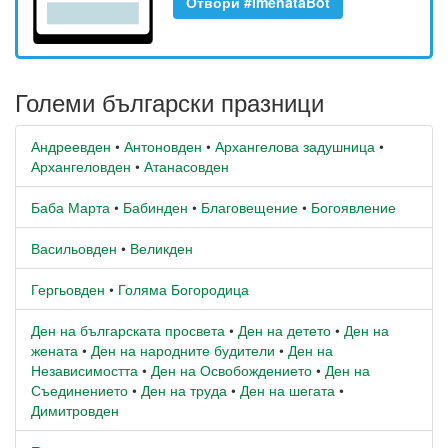
Отвори #ImenataBot
Големи български празници
Андреевден
•
Антоновден
•
Архангелова задушница
•
Архангеловден
•
Атанасовден
Баба Марта
•
Бабинден
•
Благовещение
•
Богоявление
Васильовден
•
Великден
Гергьовден
•
Голяма Богородица
Ден на българската просвета
•
Ден на детето
•
Ден на
жената
•
Ден на народните будители
•
Ден на
Независимостта
•
Ден на Освобождението
•
Ден на
Съединението
•
Ден на труда
•
Ден на шегата
•
Димитровден