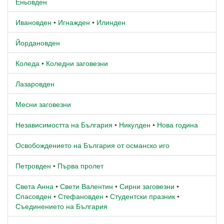
Еньовден
Ивановден
•
Игнажден
•
Илинден
Йордановден
Коледа
•
Коледни заговезни
Лазаровден
Месни заговезни
Независимостта на България
•
Никулден
•
Нова година
Освобождението на България от османско иго
Петровден
•
Първа пролет
Света Анна
•
Свети Валентин
•
Сирни заговезни
•
Спасовден
•
Стефановден
•
Студентски празник
•
Съединението на България