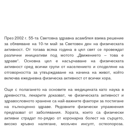
През 2002 г. 55-та Световна здравна асамблея взима решение
за обявяване на 10-ти май за Световен ден на физическата
активност. От тогава всяка година в цял свят се провеждат
различни инициативи под мотото „Движението – това е
здраве“. Основна цел е насърчаване на физическата
активност сред всички групи от населението и споделяне на
отговорността за утвърждаване на начина на живот, който
включва ежедневна физическа активност от всички хора.
Още с полагането на основите на медицината като наука в
древността, лекарите доказват, че физическата активност и
здравословното хранене са най-важните фактори за постигане
на пълноценно здраве. Редовните физически упражнения
предпазват от заболявания. Хората, които са физически
активни страдат по-рядко от коронарна болест на сърцето,
високо кръвно налягане, мозъчен инсулт, остеопороза.