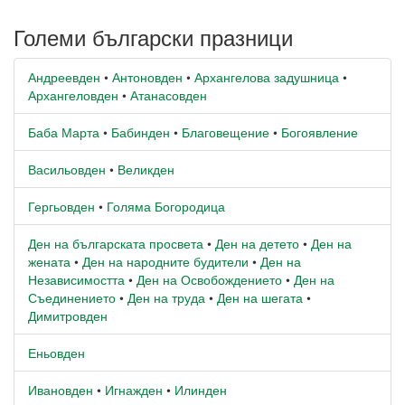
Големи български празници
Андреевден
•
Антоновден
•
Архангелова задушница
•
Архангеловден
•
Атанасовден
Баба Марта
•
Бабинден
•
Благовещение
•
Богоявление
Васильовден
•
Великден
Гергьовден
•
Голяма Богородица
Ден на българската просвета
•
Ден на детето
•
Ден на
жената
•
Ден на народните будители
•
Ден на
Независимостта
•
Ден на Освобождението
•
Ден на
Съединението
•
Ден на труда
•
Ден на шегата
•
Димитровден
Еньовден
Ивановден
•
Игнажден
•
Илинден