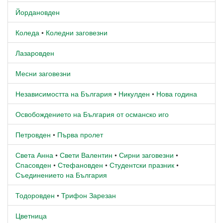
Йордановден
Коледа
•
Коледни заговезни
Лазаровден
Месни заговезни
Независимостта на България
•
Никулден
•
Нова година
Освобождението на България от османско иго
Петровден
•
Първа пролет
Света Анна
•
Свети Валентин
•
Сирни заговезни
•
Спасовден
•
Стефановден
•
Студентски празник
•
Съединението на България
Тодоровден
•
Трифон Зарезан
Цветница