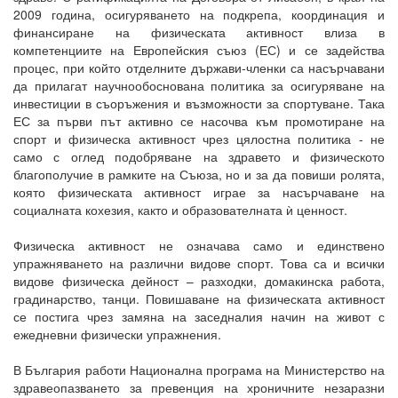
2009 година, осигуряването на подкрепа, координация и
финансиране на физическата активност влиза в
компетенциите на Европейския съюз (ЕС) и се задейства
процес, при който отделните държави-членки са насърчавани
да прилагат научнообоснована политика за осигуряване на
инвестиции в съоръжения и възможности за спортуване. Така
ЕС за първи път активно се насочва към промотиране на
спорт и физическа активност чрез цялостна политика - не
само с оглед подобряване на здравето и физическото
благополучие в рамките на Съюза, но и за да повиши ролята,
която физическата активност играе за насърчаване на
социалната кохезия, както и образователната ѝ ценност.
Физическа активност не означава само и единствено
упражняването на различни видове спорт. Това са и всички
видове физическа дейност – разходки, домакинска работа,
градинарство, танци. Повишаване на физическата активност
се постига чрез замяна на заседналия начин на живот с
ежедневни физически упражнения.
В България работи Национална програма на Министерство на
здравеопазването за превенция на хроничните незаразни