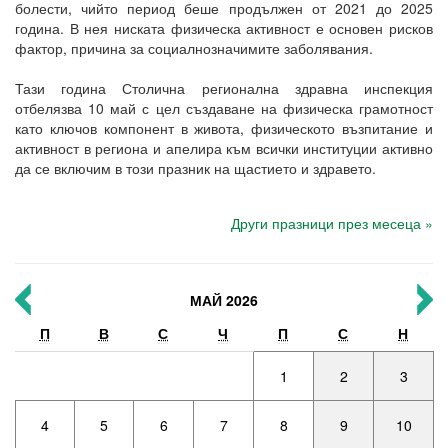
болести, чийто период беше продължен от 2021 до 2025
година. В нея ниската физическа активност е основен рисков
фактор, причина за социалнозначимите заболявания.
Тази година Столична регионална здравна инспекция
отбелязва 10 май с цел създаване на физическа грамотност
като ключов компонент в живота, физическото възпитание и
активност в региона и апелира към всички институции активно
да се включим в този празник на щастието и здравето.
Други празници през месеца »
МАЙ 2026
П
В
С
Ч
П
С
Н
1
2
3
4
5
6
7
8
9
10