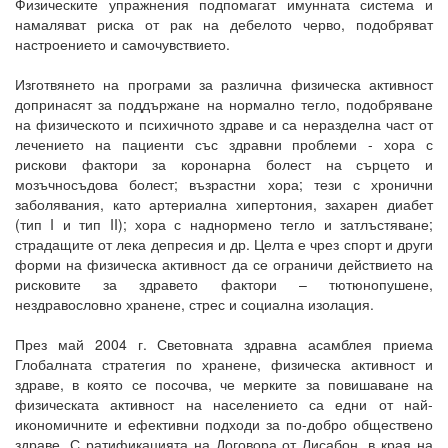
Физическите упражнения подпомагат имунната система и
намаляват риска от рак на дебелото черво, подобряват
настроението и самочувствието.
Изготвянето на програми за различна физическа активност
допринасят за поддържане на нормално тегло, подобряване
на физическото и психичното здраве и са неразделна част от
лечението на пациенти със здравни проблеми - хора с
рискови фактори за коронарна болест на сърцето и
мозъчносъдова болест; възрастни хора; тези с хронични
заболявания, като артериална хипертония, захарен диабет
(тип I и тип II); хора с наднормено тегло и затлъстяване;
страдащите от лека депресия и др. Целта е чрез спорт и други
форми на физическа активност да се ограничи действието на
рисковите за здравето фактори – тютюнопушене,
нездравословно хранене, стрес и социална изолация.
През май 2004 г. Световната здравна асамблея приема
Глобалната стратегия по хранене, физическа активност и
здраве, в която се посочва, че мерките за повишаване на
физическата активност на населението са едни от най-
икономичните и ефективни подходи за по-добро обществено
здраве. С ратификацията на Договора от Лисабон, в края на