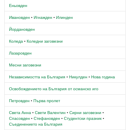
Еньовден
Ивановден
•
Игнажден
•
Илинден
Йордановден
Коледа
•
Коледни заговезни
Лазаровден
Месни заговезни
Независимостта на България
•
Никулден
•
Нова година
Освобождението на България от османско иго
Петровден
•
Първа пролет
Света Анна
•
Свети Валентин
•
Сирни заговезни
•
Спасовден
•
Стефановден
•
Студентски празник
•
Съединението на България