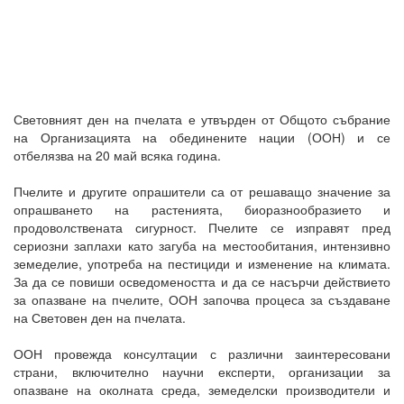
Световният ден на пчелата е утвърден от Общото събрание
на Организацията на обединените нации (ООН) и се
отбелязва на 20 май всяка година.
Пчелите и другите опрашители са от решаващо значение за
опрашването на растенията, биоразнообразието и
продоволствената сигурност. Пчелите се изправят пред
сериозни заплахи като загуба на местообитания, интензивно
земеделие, употреба на пестициди и изменение на климата.
За да се повиши осведомеността и да се насърчи действието
за опазване на пчелите, ООН започва процеса за създаване
на Световен ден на пчелата.
ООН провежда консултации с различни заинтересовани
страни, включително научни експерти, организации за
опазване на околната среда, земеделски производители и