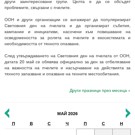
други заинтересовани групи. Целта е да се обсъдят
проблемите, свързани с пчелите.
ООН и други организации се ангажират да популяризират
Световния ден на пчелата и да организират събития,
кампании и инициативи, насочени към повишаване на
осведомеността за ролята на пчелите в екосистемата и
необходимостта от тяхното опазване.
След утвърждаването на Световния ден на пчелата от ООН,
датата 20 май се обявява официално за ден за отбелязване
на важността на пчелите и насърчаване на действията за
тяхното запазване и опазване на техните местообитания.
Други празници през месеца »
МАЙ 2026
П
В
С
Ч
П
С
Н