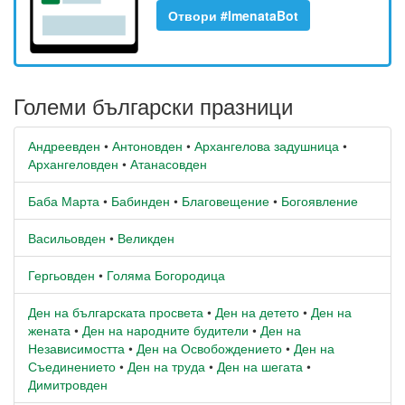
Отвори #ImenataBot
Големи български празници
Андреевден
•
Антоновден
•
Архангелова задушница
•
Архангеловден
•
Атанасовден
Баба Марта
•
Бабинден
•
Благовещение
•
Богоявление
Васильовден
•
Великден
Гергьовден
•
Голяма Богородица
Ден на българската просвета
•
Ден на детето
•
Ден на
жената
•
Ден на народните будители
•
Ден на
Независимостта
•
Ден на Освобождението
•
Ден на
Съединението
•
Ден на труда
•
Ден на шегата
•
Димитровден