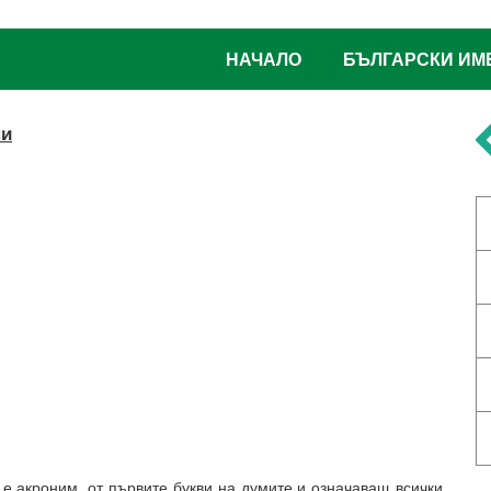
НАЧАЛО
БЪЛГАРСКИ ИМ
ни
е акроним, от първите букви на думите и означаващ всички