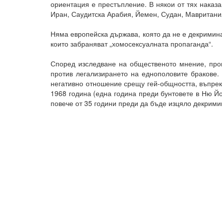
ориентация е престъпление. В някои от тях наказа
Иран, Саудитска Арабия, Йемен, Судан, Мавритания
Няма европейска държава, която да не е декримин
които забраняват „хомосексуалната пропаганда“.
Според изследване на общественото мнение, пров
против легализирането на еднополовите бракове. 
негативно отношение срещу гей-общността, въпрек
1968 година (една година преди бунтовете в Ню Й
повече от 35 години преди да бъде изцяло декрим