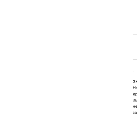
З
Н
д
и
н
за