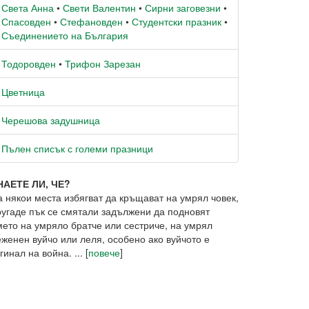
Света Анна
•
Свети Валентин
•
Сирни заговезни
•
Спасовден
•
Стефановден
•
Студентски празник
•
Съединението на България
Тодоровден
•
Трифон Зарезан
Цветница
Черешова задушница
Пълен списък с големи празници
НАЕТЕ ЛИ, ЧЕ?
а някои места избягват да кръщават на умрял човек,
ругаде пък се смятали задължени да подновят
мето на умряло братче или сестриче, на умрял
еженен вуйчо или леля, особено ако вуйчото е
гинал на война. ... [
повече
]