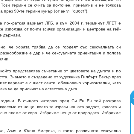
 Този термин се счита за по-точен, приемлив и не толкова
 през 90-те термин куиър (от англ. "queer").
а по-краткия вариант ЛГБ, а към 2004 г. терминът ЛГБТ е
е използва от почти всички организации и центрове на гей-
те държави.
но, че хората трябва да се гордеят със сексуалната си
 разнообразие е дар и че сексуалната ориентация и полова
няни.
който представлява съчетание от цветовете на дъгата и по
стта. Знамето е създадено от художника Гилбърт Бекър през
тият вариант е с шест ленти, обикновено хоризонтални, като
ака че да приличат на естествена дъга.
 години. В същото интервю пред Си Ен Ен той разкрива
ждаехме от нещо, което за изрази нашата радост, красота и
расно племе от хора. Избрахме нещо от природата. Избрахме
а, Азия и Южна Америка, в които различната сексуална