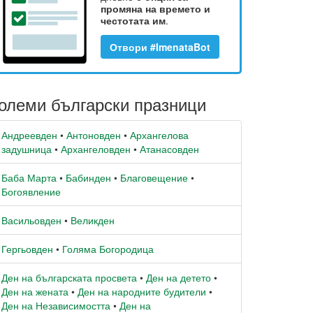
промяна на времето и
честотата им
.
Отвори #ImenataBot
олеми български празници
Андреевден
•
Антоновден
•
Архангелова
задушница
•
Архангеловден
•
Атанасовден
Баба Марта
•
Бабинден
•
Благовещение
•
Богоявление
Васильовден
•
Великден
Гергьовден
•
Голяма Богородица
Ден на българската просвета
•
Ден на детето
•
Ден на жената
•
Ден на народните будители
•
Ден на Независимостта
•
Ден на