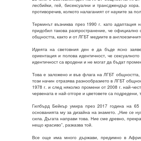
лесбийки, гей, бисексуални и трансджендър хора.
противоречив, колкото налаганият от науките за пола
Терминът възниква през 1990 г. като адаптация н
придобил такова разпространение, че официално с
общността, както и от ЛГБТ медиите в англоезични
Идеята на световния ден е да бъде ясно заяве
ориентация и полова идентичност, че сексуалното
идентичност са вродени и не могат да бъдат проме
Това е заложено и във флага на ЛГБТ общността, 
този начин отразява разнообразието в ЛГБТ общно
1978 г. и след няколко промени от 2008 г. най-чес
червената е най-отгоре и цветовете са подредени, т
Гилбърд Бейкър умира през 2017 година на 65
основанията му за дизайна на знамето. „Ние се ну
сила. Дъгата направи това. Ние сме древно, прек
нещо красиво”, разказва той.
Все още има много държави, предимно в Африк