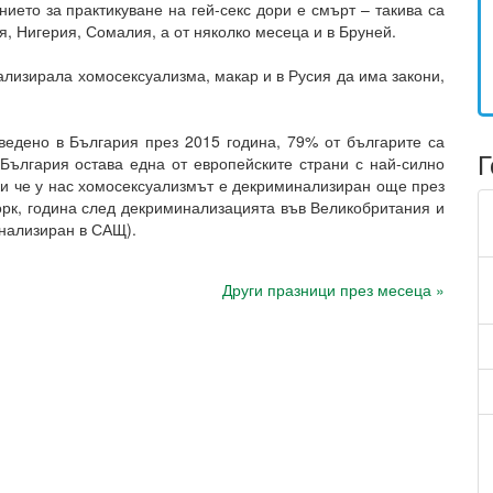
нието за практикуване на гей-секс дори е смърт – такива са
, Нигерия, Сомалия, а от няколко месеца и в Бруней.
ализирала хомосексуализма, макар и в Русия да има закони,
едено в България през 2015 година, 79% от българите са
Г
България остава една от европейските страни с най-силно
и че у нас хомосексуализмът е декриминализиран още през
орк, година след декриминализацията във Великобритания и
инализиран в САЩ).
Други празници през месеца »