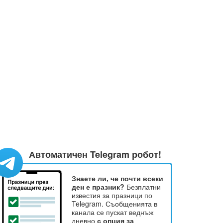
Автоматичен Telegram робот!
Знаете ли, че почти всеки
ден е празник?
Безплатни
известия за празници по
Telegram. Съобщенията в
канала се пускат веднъж
дневно
с опция за