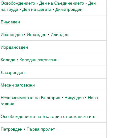
Освобождението
•
Ден на Съединението
•
Ден
на труда
•
Ден на шегата
•
Димитровден
Еньовден
Ивановден
•
Игнажден
•
Илинден
Йордановден
Коледа
•
Коледни заговезни
Лазаровден
Месни заговезни
Независимостта на България
•
Никулден
•
Нова
година
Освобождението на България от османско иго
Петровден
•
Първа пролет