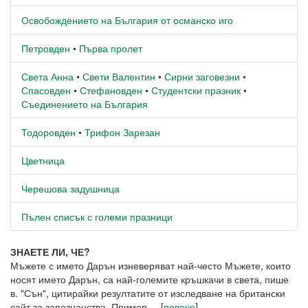
Освобождението на България от османско иго
Петровден
•
Първа пролет
Света Анна
•
Свети Валентин
•
Сирни заговезни
•
Спасовден
•
Стефановден
•
Студентски празник
•
Съединението на България
Тодоровден
•
Трифон Зарезан
Цветница
Черешова задушница
Пълен списък с големи празници
ЗНАЕТЕ ЛИ, ЧЕ?
Мъжете с името Дарън изневеряват най-често Мъжете, които
носят името Дарън, са най-големите кръшкачи в света, пише
в. "Сън", цитирайки резултатите от изследване на британски
сайт за запознанства. Пример ... [
повече
]