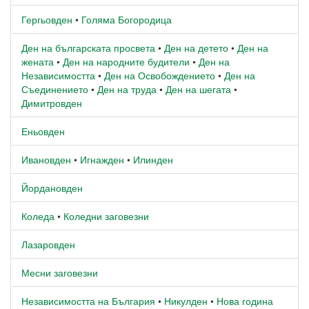
Гергьовден
•
Голяма Богородица
Ден на българската просвета
•
Ден на детето
•
Ден на
жената
•
Ден на народните будители
•
Ден на
Независимостта
•
Ден на Освобождението
•
Ден на
Съединението
•
Ден на труда
•
Ден на шегата
•
Димитровден
Еньовден
Ивановден
•
Игнажден
•
Илинден
Йордановден
Коледа
•
Коледни заговезни
Лазаровден
Месни заговезни
Независимостта на България
•
Никулден
•
Нова година