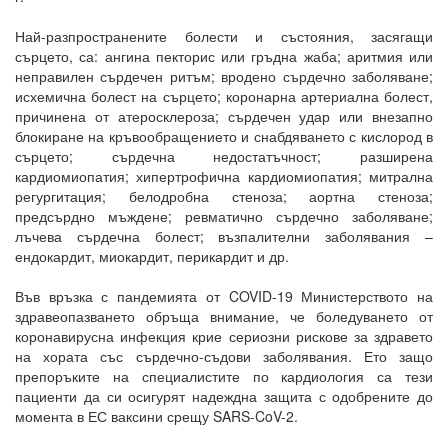
Най-разпространените болести и състояния, засягащи
сърцето, са: ангина пекторис или гръдна жаба; аритмия или
неправилен сърдечен ритъм; вродено сърдечно заболяване;
исхемична болест на сърцето; коронарна артериална болест,
причинена от атеросклероза; сърдечен удар или внезапно
блокиране на кръвообращението и снабдяването с кислород в
сърцето; сърдечна недостатъчност; разширена
кардиомиопатия; хипертрофична кардиомиопатия; митрална
регургитация; белодробна стеноза; аортна стеноза;
предсърдно мъждене; ревматично сърдечно заболяване;
лъчева сърдечна болест; възпалителни заболявания –
ендокардит, миокардит, перикардит и др.
Във връзка с пандемията от COVID-19 Министерството на
здравеопазването обръща внимание, че боледуването от
коронавирусна инфекция крие сериозни рискове за здравето
на хората със сърдечно-съдови заболявания. Ето защо
препоръките на специалистите по кардиология са тези
пациенти да си осигурят надеждна защита с одобрените до
момента в ЕС ваксини срещу SARS-CoV-2.