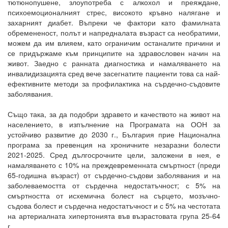
тютюнопушене, злоупотреба с алкохол и преяждане,
психоемоционалният стрес, високото кръвно налягане и
захарният диабет. Въпреки че фактори като фамилната
обремененост, полът и напредналата възраст са необратими,
можем да им влияем, като ограничим останалите причини и
се придържаме към принципите на здравословен начин на
живот. Заедно с ранната диагностика и намаляването на
инвалидизацията сред вече засегнатите пациенти това са най-
ефективните методи за профилактика на сърдечно-съдовите
заболявания.
Също така, за да подобри здравето и качеството на живот на
населението, в изпълнение на Програмата на ООН за
устойчиво развитие до 2030 г., България прие Национална
програма за превенция на хроничните незаразни болести
2021-2025. Сред дългосрочните цели, заложени в нея, е
намаляването с 10% на преждевременната смъртност (преди
65-годишна възраст) от сърдечно-съдови заболявания и на
заболеваемостта от сърдечна недостатъчност; с 5% на
смъртността от исхемична болест на сърцето, мозъчно-
съдова болест и сърдечна недостатъчност и с 5% на честотата
на артериалната хипертонията във възрастовата група 25-64
г.