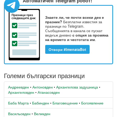
Автоматичен Telegram робот!
Знаете ли, че почти всеки ден е
празник?
Безплатни известия за
празници по Telegram.
Съобщенията в канала се пускат
веднъж дневно
с опция за промяна
на времето и честотата им
.
Отвори #ImenataBot
Големи български празници
Андреевден
•
Антоновден
•
Архангелова задушница
•
Архангеловден
•
Атанасовден
Баба Марта
•
Бабинден
•
Благовещение
•
Богоявление
Васильовден
•
Великден