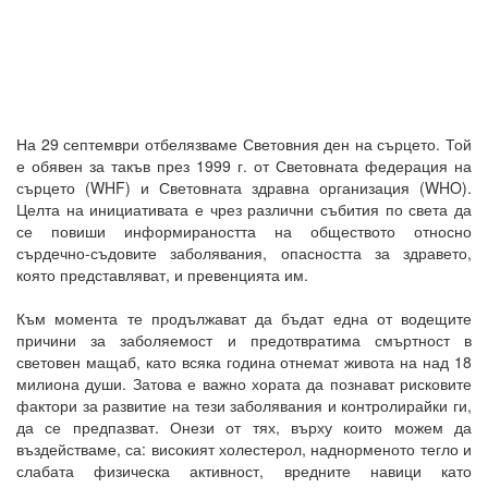
На 29 септември отбелязваме Световния ден на сърцето. Той
е обявен за такъв през 1999 г. от Световната федерация на
сърцето (WHF) и Световната здравна организация (WHO).
Целта на инициативата е чрез различни събития по света да
се повиши информираността на обществото относно
сърдечно-съдовите заболявания, опасността за здравето,
която представляват, и превенцията им.
Към момента те продължават да бъдат една от водещите
причини за заболяемост и предотвратима смъртност в
световен мащаб, като всяка година отнемат живота на над 18
милиона души. Затова е важно хората да познават рисковите
фактори за развитие на тези заболявания и контролирайки ги,
да се предпазват. Онези от тях, върху които можем да
въздействаме, са: високият холестерол, наднорменото тегло и
слабата физическа активност, вредните навици като