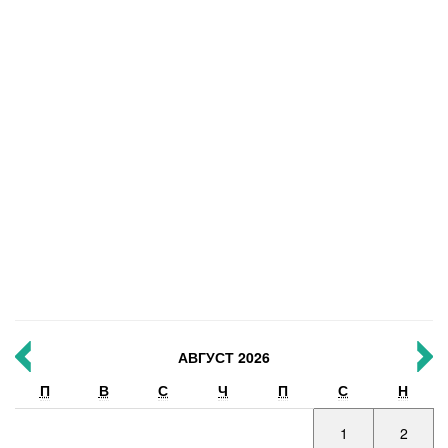
АВГУСТ 2026
П
В
С
Ч
П
С
Н
1
2