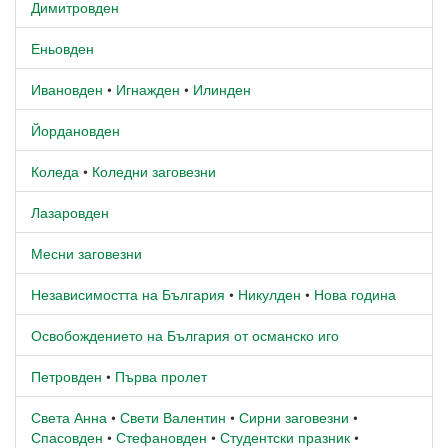
Димитровден
Еньовден
Ивановден
•
Игнажден
•
Илинден
Йордановден
Коледа
•
Коледни заговезни
Лазаровден
Месни заговезни
Независимостта на България
•
Никулден
•
Нова година
Освобождението на България от османско иго
Петровден
•
Първа пролет
Света Анна
•
Свети Валентин
•
Сирни заговезни
•
Спасовден
•
Стефановден
•
Студентски празник
•