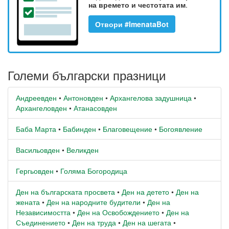
на времето и честотата им
.
Отвори #ImenataBot
Големи български празници
Андреевден
•
Антоновден
•
Архангелова задушница
•
Архангеловден
•
Атанасовден
Баба Марта
•
Бабинден
•
Благовещение
•
Богоявление
Васильовден
•
Великден
Гергьовден
•
Голяма Богородица
Ден на българската просвета
•
Ден на детето
•
Ден на
жената
•
Ден на народните будители
•
Ден на
Независимостта
•
Ден на Освобождението
•
Ден на
Съединението
•
Ден на труда
•
Ден на шегата
•