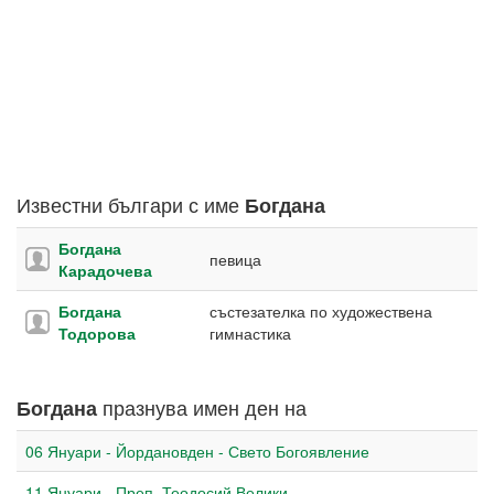
Известни българи с име
Богдана
Богдана
певица
Карадочева
Богдана
състезателка по художествена
Тодорова
гимнастика
празнува имен ден на
Богдана
06 Януари - Йордановден - Свето Богоявление
11 Януари - Преп. Теодосий Велики