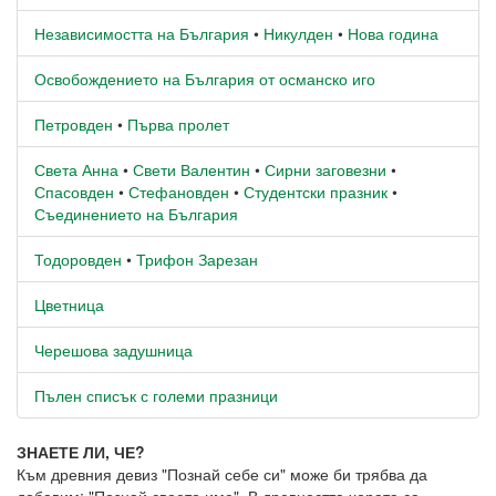
Независимостта на България
•
Никулден
•
Нова година
Освобождението на България от османско иго
Петровден
•
Първа пролет
Света Анна
•
Свети Валентин
•
Сирни заговезни
•
Спасовден
•
Стефановден
•
Студентски празник
•
Съединението на България
Тодоровден
•
Трифон Зарезан
Цветница
Черешова задушница
Пълен списък с големи празници
ЗНАЕТЕ ЛИ, ЧЕ?
Към древния девиз "Познай себе си" може би трябва да
добавим: "Познай своето име". В древността хората са