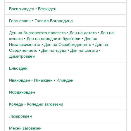
Васильовден
•
Великден
Гергьовден
•
Голяма Богородица
Ден на българската просвета
•
Ден на детето
•
Ден на
жената
•
Ден на народните будители
•
Ден на
Независимостта
•
Ден на Освобождението
•
Ден на
Съединението
•
Ден на труда
•
Ден на шегата
•
Димитровден
Еньовден
Ивановден
•
Игнажден
•
Илинден
Йордановден
Коледа
•
Коледни заговезни
Лазаровден
Месни заговезни