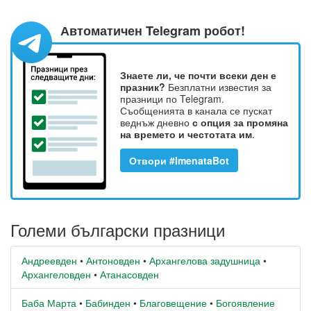
Автоматичен Telegram робот!
Знаете ли, че почти всеки ден е
празник?
Безплатни известия за
празници по Telegram.
Съобщенията в канала се пускат
веднъж дневно
с опция за промяна
на времето и честотата им
.
Отвори #ImenataBot
Големи български празници
Андреевден
•
Антоновден
•
Архангелова задушница
•
Архангеловден
•
Атанасовден
Баба Марта
•
Бабинден
•
Благовещение
•
Богоявление