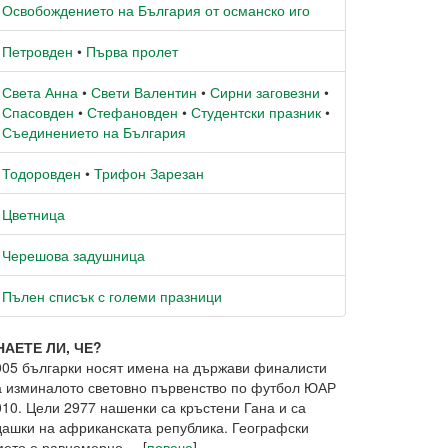
Освобождението на България от османско иго
Петровден
•
Първа пролет
Света Анна
•
Свети Валентин
•
Сирни заговезни
•
Спасовден
•
Стефановден
•
Студентски празник
•
Съединението на България
Тодоровден
•
Трифон Зарезан
Цветница
Черешова задушница
Пълен списък с големи празници
НАЕТЕ ЛИ, ЧЕ?
005 българки носят имена на държави финалисти
а изминалото световно първенство по футбол ЮАР
010. Цели 2977 нашенки са кръстени Гана и са
дашки на африканската република. Географски
ето е равномерно ... [
повече
]