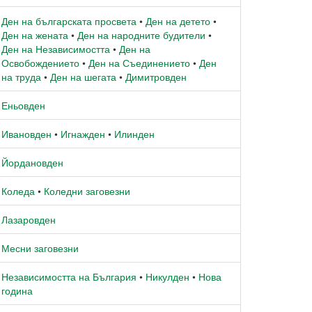
Ден на българската просвета
•
Ден на детето
•
Ден на жената
•
Ден на народните будители
•
Ден на Независимостта
•
Ден на
Освобождението
•
Ден на Съединението
•
Ден
на труда
•
Ден на шегата
•
Димитровден
Еньовден
Ивановден
•
Игнажден
•
Илинден
Йордановден
Коледа
•
Коледни заговезни
Лазаровден
Месни заговезни
Независимостта на България
•
Никулден
•
Нова
година