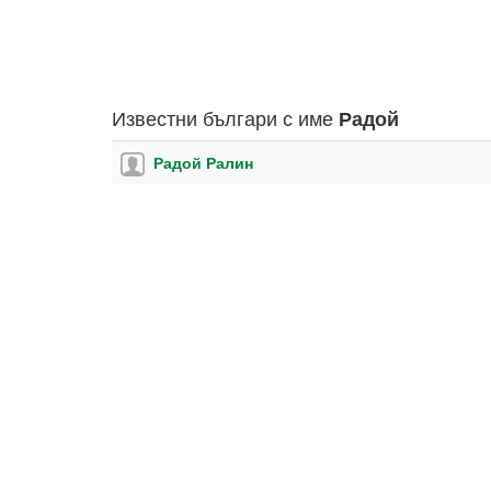
Известни българи с име
Радой
Радой Ралин