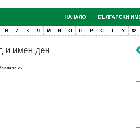
НАЧАЛО
БЪЛГАРСКИ ИМ
И
Й
К
Л
М
Н
О
П
Р
С
Т
У
Ф
д и имен ден
близките си"