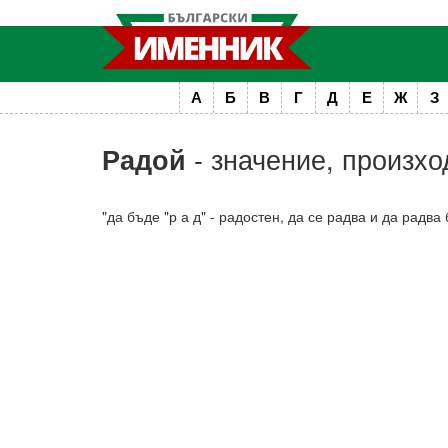
А
Б
В
Г
Д
Е
Ж
З
- значение, произхо
Радой
"да бъде "р а д" - радостен, да се радва и да радва 