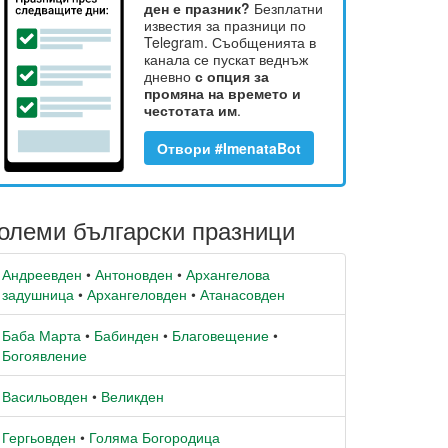
ден е празник?
Безплатни
известия за празници по
Telegram. Съобщенията в
канала се пускат веднъж
дневно
с опция за
промяна на времето и
честотата им
.
Отвори #ImenataBot
олеми български празници
Андреевден
•
Антоновден
•
Архангелова
задушница
•
Архангеловден
•
Атанасовден
Баба Марта
•
Бабинден
•
Благовещение
•
Богоявление
Васильовден
•
Великден
Гергьовден
•
Голяма Богородица