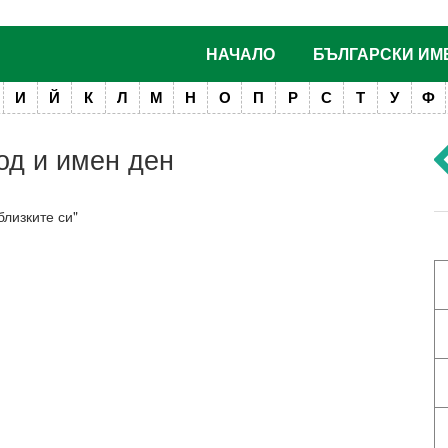
НАЧАЛО
БЪЛГАРСКИ ИМ
И
Й
К
Л
М
Н
О
П
Р
С
Т
У
Ф
од и имен ден
близките си"