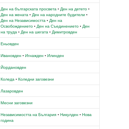
Ден на българската просвета
•
Ден на детето
•
Ден на жената
•
Ден на народните будители
•
Ден на Независимостта
•
Ден на
Освобождението
•
Ден на Съединението
•
Ден
на труда
•
Ден на шегата
•
Димитровден
Еньовден
Ивановден
•
Игнажден
•
Илинден
Йордановден
Коледа
•
Коледни заговезни
Лазаровден
Месни заговезни
Независимостта на България
•
Никулден
•
Нова
година