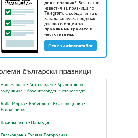
ден е празник?
Безплатни
известия за празници по
Telegram. Съобщенията в
канала се пускат веднъж
дневно
с опция за
промяна на времето и
честотата им
.
Отвори #ImenataBot
олеми български празници
Андреевден
•
Антоновден
•
Архангелова
задушница
•
Архангеловден
•
Атанасовден
Баба Марта
•
Бабинден
•
Благовещение
•
Богоявление
Васильовден
•
Великден
Гергьовден
•
Голяма Богородица