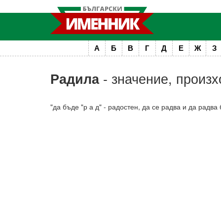
А
Б
В
Г
Д
Е
Ж
З
- значение, произх
Радила
"да бъде "р а д" - радостен, да се радва и да радва 