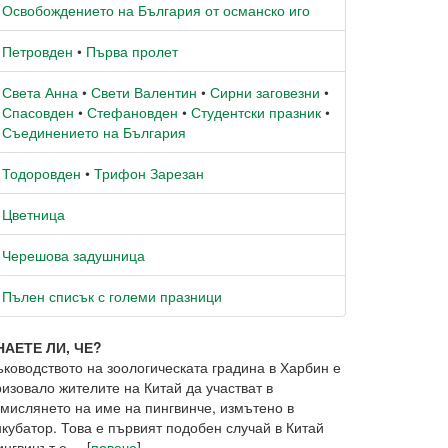
Освобождението на България от османско иго
Петровден
•
Първа пролет
Света Анна
•
Свети Валентин
•
Сирни заговезни
•
Спасовден
•
Стефановден
•
Студентски празник
•
Съединението на България
Тодоровден
•
Трифон Зарезан
Цветница
Черешова задушница
Пълен списък с големи празници
НАЕТЕ ЛИ, ЧЕ?
ъководството на зоологическата градина в Харбин е
изовало жителите на Китай да участват в
змислянето на име на пингвинче, измътено в
нкубатор. Това е първият подобен случай в Китай
нгвинът е ... [
повече
]