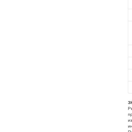
З
Р
пр
и
и
Пи