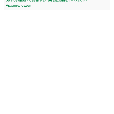
08 Ноември - Свети Рангел (архангел Михаил) -
Архангеловден