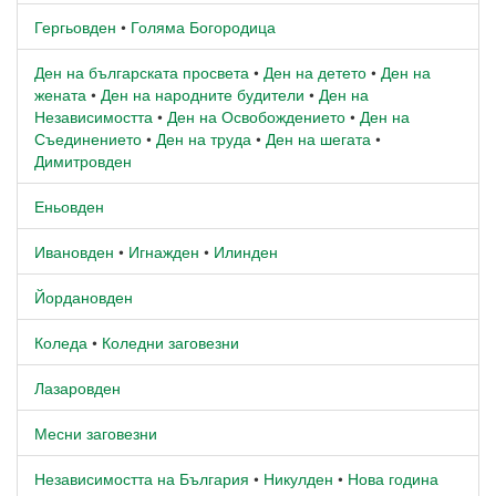
Гергьовден
•
Голяма Богородица
Ден на българската просвета
•
Ден на детето
•
Ден на
жената
•
Ден на народните будители
•
Ден на
Независимостта
•
Ден на Освобождението
•
Ден на
Съединението
•
Ден на труда
•
Ден на шегата
•
Димитровден
Еньовден
Ивановден
•
Игнажден
•
Илинден
Йордановден
Коледа
•
Коледни заговезни
Лазаровден
Месни заговезни
Независимостта на България
•
Никулден
•
Нова година