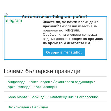
Автоматичен Telegram робот!
Знаете ли, че почти всеки ден е
празник?
Безплатни известия за
празници по Telegram.
Съобщенията в канала се пускат
веднъж дневно
с опция за промяна
на времето и честотата им
.
Отвори #ImenataBot
Големи български празници
Андреевден
•
Антоновден
•
Архангелова задушница
•
Архангеловден
•
Атанасовден
Баба Марта
•
Бабинден
•
Благовещение
•
Богоявление
Васильовден
•
Великден