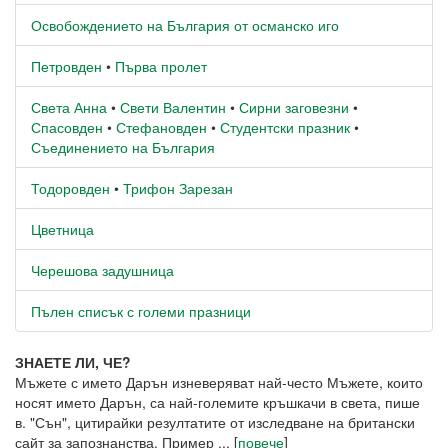
Освобождението на България от османско иго
Петровден
•
Първа пролет
Света Анна
•
Свети Валентин
•
Сирни заговезни
•
Спасовден
•
Стефановден
•
Студентски празник
•
Съединението на България
Тодоровден
•
Трифон Зарезан
Цветница
Черешова задушница
Пълен списък с големи празници
ЗНАЕТЕ ЛИ, ЧЕ?
Мъжете с името Дарън изневеряват най-често Мъжете, които
носят името Дарън, са най-големите кръшкачи в света, пише
в. "Сън", цитирайки резултатите от изследване на британски
сайт за запознанства. Пример ... [
повече
]