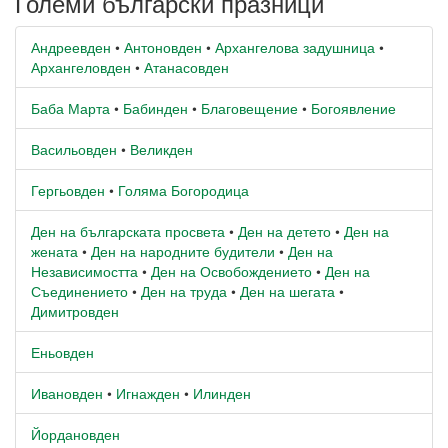
Големи български празници
Андреевден
•
Антоновден
•
Архангелова задушница
•
Архангеловден
•
Атанасовден
Баба Марта
•
Бабинден
•
Благовещение
•
Богоявление
Васильовден
•
Великден
Гергьовден
•
Голяма Богородица
Ден на българската просвета
•
Ден на детето
•
Ден на
жената
•
Ден на народните будители
•
Ден на
Независимостта
•
Ден на Освобождението
•
Ден на
Съединението
•
Ден на труда
•
Ден на шегата
•
Димитровден
Еньовден
Ивановден
•
Игнажден
•
Илинден
Йордановден