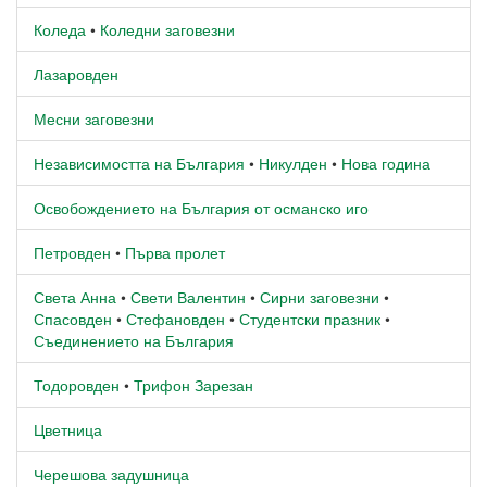
Коледа
•
Коледни заговезни
Лазаровден
Месни заговезни
Независимостта на България
•
Никулден
•
Нова година
Освобождението на България от османско иго
Петровден
•
Първа пролет
Света Анна
•
Свети Валентин
•
Сирни заговезни
•
Спасовден
•
Стефановден
•
Студентски празник
•
Съединението на България
Тодоровден
•
Трифон Зарезан
Цветница
Черешова задушница