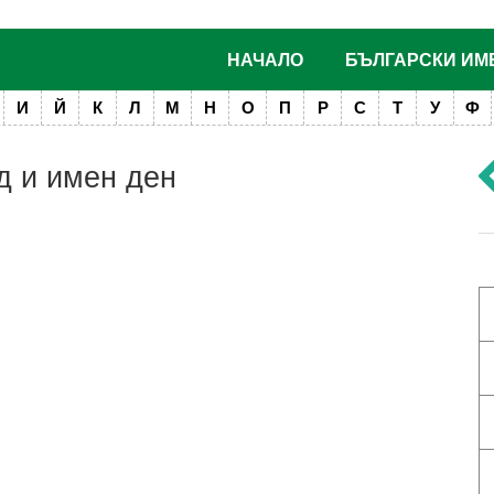
НАЧАЛО
БЪЛГАРСКИ ИМ
И
Й
К
Л
М
Н
О
П
Р
С
Т
У
Ф
д и имен ден