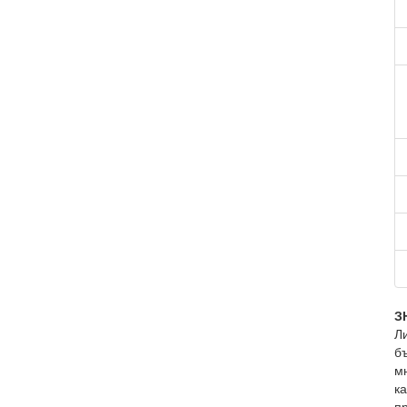
З
Л
б
м
ка
пр