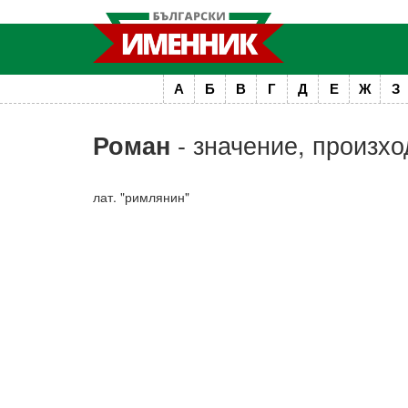
А
Б
В
Г
Д
Е
Ж
З
- значение, произхо
Роман
лат. "римлянин"