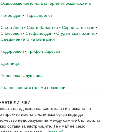
Освобождението на България от османско иго
Петровден
•
Първа пролет
Света Анна
•
Свети Валентин
•
Сирни заговезни
•
Спасовден
•
Стефановден
•
Студентски празник
•
Съединението на България
Тодоровден
•
Трифон Зарезан
Цветница
Черешова задушница
Пълен списък с големи празници
НАЕТЕ ЛИ, ЧЕ?
ипсата на еднозначна система за изписване на
ългарските имена с латински букви води до
ножество недоразумения между самите българи, та
кво остава за австрийците. Те имат не само
облем да ги разчетат ... [
повече
]