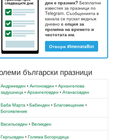
ден е празник?
Безплатни
известия за празници по
Telegram. Съобщенията в
канала се пускат веднъж
дневно
с опция за
промяна на времето и
честотата им
.
Отвори #ImenataBot
олеми български празници
Андреевден
•
Антоновден
•
Архангелова
задушница
•
Архангеловден
•
Атанасовден
Баба Марта
•
Бабинден
•
Благовещение
•
Богоявление
Васильовден
•
Великден
Гергьовден
•
Голяма Богородица