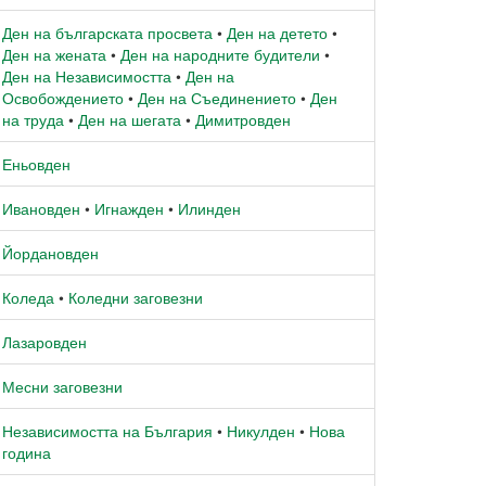
Ден на българската просвета
•
Ден на детето
•
Ден на жената
•
Ден на народните будители
•
Ден на Независимостта
•
Ден на
Освобождението
•
Ден на Съединението
•
Ден
на труда
•
Ден на шегата
•
Димитровден
Еньовден
Ивановден
•
Игнажден
•
Илинден
Йордановден
Коледа
•
Коледни заговезни
Лазаровден
Месни заговезни
Независимостта на България
•
Никулден
•
Нова
година