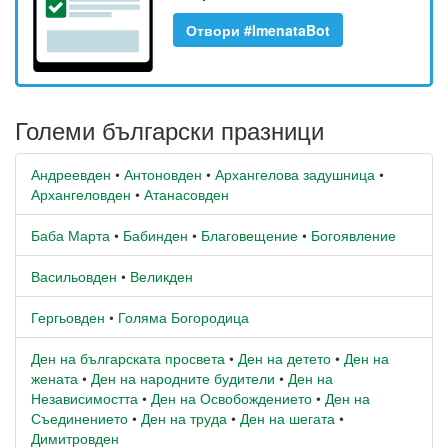
Отвори #ImenataBot
Големи български празници
Андреевден
•
Антоновден
•
Архангелова задушница
•
Архангеловден
•
Атанасовден
Баба Марта
•
Бабинден
•
Благовещение
•
Богоявление
Васильовден
•
Великден
Гергьовден
•
Голяма Богородица
Ден на българската просвета
•
Ден на детето
•
Ден на
жената
•
Ден на народните будители
•
Ден на
Независимостта
•
Ден на Освобождението
•
Ден на
Съединението
•
Ден на труда
•
Ден на шегата
•
Димитровден