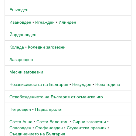
Еньовден
Ивановден
•
Игнажден
•
Илинден
Йордановден
Коледа
•
Коледни заговезни
Лазаровден
Месни заговезни
Независимостта на България
•
Никулден
•
Нова година
Освобождението на България от османско иго
Петровден
•
Първа пролет
Света Анна
•
Свети Валентин
•
Сирни заговезни
•
Спасовден
•
Стефановден
•
Студентски празник
•
Съединението на България