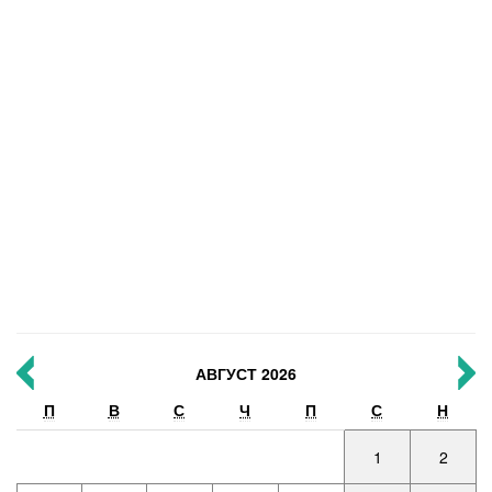
АВГУСТ 2026
П
В
С
Ч
П
С
Н
1
2