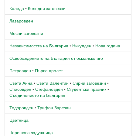
Коледа
•
Коледни заговезни
Лазаровден
Месни заговезни
Независимостта на България
•
Никулден
•
Нова година
Освобождението на България от османско иго
Петровден
•
Първа пролет
Света Анна
•
Свети Валентин
•
Сирни заговезни
•
Спасовден
•
Стефановден
•
Студентски празник
•
Съединението на България
Тодоровден
•
Трифон Зарезан
Цветница
Черешова задушница