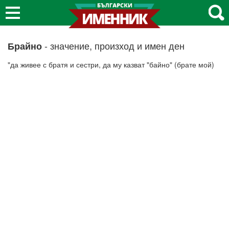
- значение, произход и имен ден
Брайно
"да живее с братя и сестри, да му казват "байно" (брате мой)