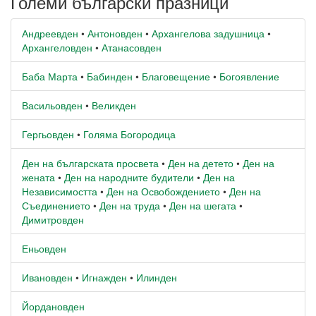
Големи български празници
Андреевден
•
Антоновден
•
Архангелова задушница
•
Архангеловден
•
Атанасовден
Баба Марта
•
Бабинден
•
Благовещение
•
Богоявление
Васильовден
•
Великден
Гергьовден
•
Голяма Богородица
Ден на българската просвета
•
Ден на детето
•
Ден на
жената
•
Ден на народните будители
•
Ден на
Независимостта
•
Ден на Освобождението
•
Ден на
Съединението
•
Ден на труда
•
Ден на шегата
•
Димитровден
Еньовден
Ивановден
•
Игнажден
•
Илинден
Йордановден