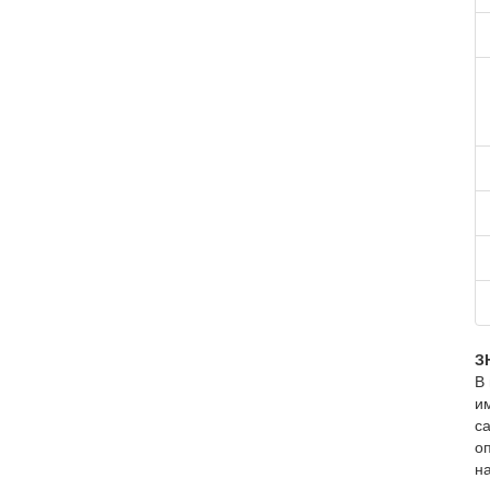
З
В 
и
с
о
на