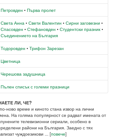
Петровден
•
Първа пролет
Света Анна
•
Свети Валентин
•
Сирни заговезни
•
Спасовден
•
Стефановден
•
Студентски празник
•
Съединението на България
Тодоровден
•
Трифон Зарезан
Цветница
Черешова задушница
Пълен списък с големи празници
НАЕТЕ ЛИ, ЧЕ?
по-ново време и киното стана извор на лични
мена. На голяма популярност се радват имената от
апунените телевизионни сериали, особено в
пределени райони на България. Заедно с тях
влизат чуждоезикови ... [
повече
]