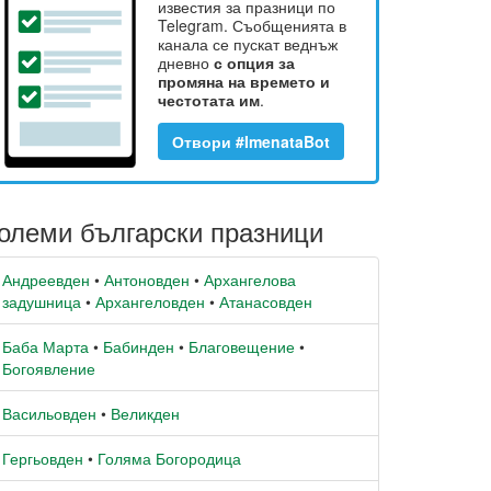
известия за празници по
Telegram. Съобщенията в
канала се пускат веднъж
дневно
с опция за
промяна на времето и
честотата им
.
Отвори #ImenataBot
олеми български празници
Андреевден
•
Антоновден
•
Архангелова
задушница
•
Архангеловден
•
Атанасовден
Баба Марта
•
Бабинден
•
Благовещение
•
Богоявление
Васильовден
•
Великден
Гергьовден
•
Голяма Богородица