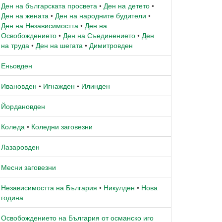
Ден на българската просвета
•
Ден на детето
•
Ден на жената
•
Ден на народните будители
•
Ден на Независимостта
•
Ден на
Освобождението
•
Ден на Съединението
•
Ден
на труда
•
Ден на шегата
•
Димитровден
Еньовден
Ивановден
•
Игнажден
•
Илинден
Йордановден
Коледа
•
Коледни заговезни
Лазаровден
Месни заговезни
Независимостта на България
•
Никулден
•
Нова
година
Освобождението на България от османско иго