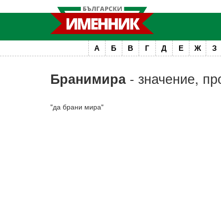
А
Б
В
Г
Д
Е
Ж
З
- значение, пр
Бранимира
"да брани мира"