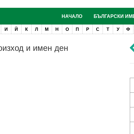
НАЧАЛО
БЪЛГАРСКИ ИМ
И
Й
К
Л
М
Н
О
П
Р
С
Т
У
Ф
оизход и имен ден