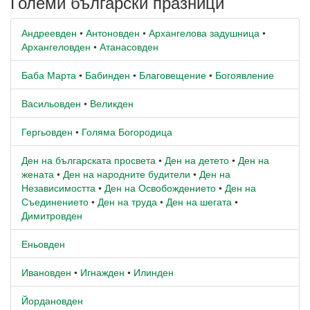
Големи български празници
Андреевден
•
Антоновден
•
Архангелова задушница
•
Архангеловден
•
Атанасовден
Баба Марта
•
Бабинден
•
Благовещение
•
Богоявление
Васильовден
•
Великден
Гергьовден
•
Голяма Богородица
Ден на българската просвета
•
Ден на детето
•
Ден на
жената
•
Ден на народните будители
•
Ден на
Независимостта
•
Ден на Освобождението
•
Ден на
Съединението
•
Ден на труда
•
Ден на шегата
•
Димитровден
Еньовден
Ивановден
•
Игнажден
•
Илинден
Йордановден