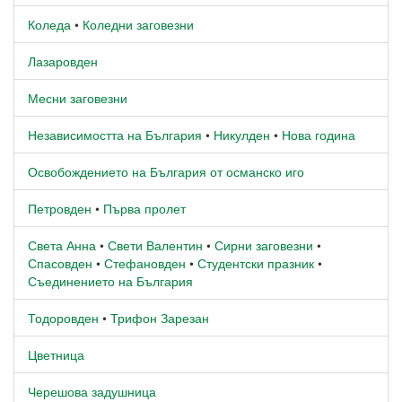
Коледа
•
Коледни заговезни
Лазаровден
Месни заговезни
Независимостта на България
•
Никулден
•
Нова година
Освобождението на България от османско иго
Петровден
•
Първа пролет
Света Анна
•
Свети Валентин
•
Сирни заговезни
•
Спасовден
•
Стефановден
•
Студентски празник
•
Съединението на България
Тодоровден
•
Трифон Зарезан
Цветница
Черешова задушница