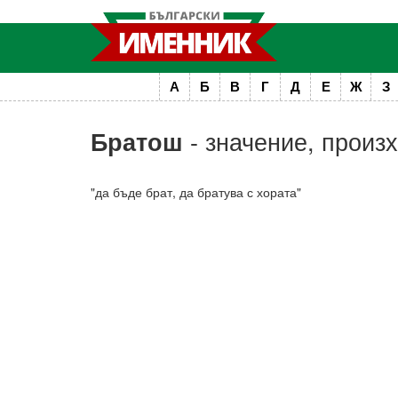
А
Б
В
Г
Д
Е
Ж
З
- значение, произ
Братош
"да бъде брат, да братува с хората"