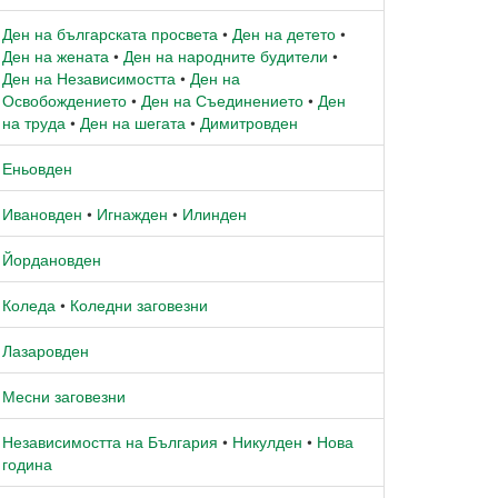
Ден на българската просвета
•
Ден на детето
•
Ден на жената
•
Ден на народните будители
•
Ден на Независимостта
•
Ден на
Освобождението
•
Ден на Съединението
•
Ден
на труда
•
Ден на шегата
•
Димитровден
Еньовден
Ивановден
•
Игнажден
•
Илинден
Йордановден
Коледа
•
Коледни заговезни
Лазаровден
Месни заговезни
Независимостта на България
•
Никулден
•
Нова
година