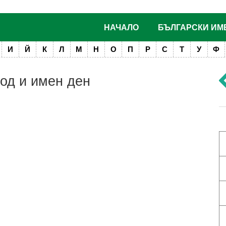
НАЧАЛО
БЪЛГАРСКИ ИМ
И
Й
К
Л
М
Н
О
П
Р
С
Т
У
Ф
ход и имен ден