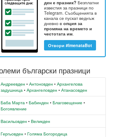
ден е празник?
Безплатни
известия за празници по
Telegram. Съобщенията в
канала се пускат веднъж
дневно
с опция за
промяна на времето и
честотата им
.
Отвори #ImenataBot
олеми български празници
Андреевден
•
Антоновден
•
Архангелова
задушница
•
Архангеловден
•
Атанасовден
Баба Марта
•
Бабинден
•
Благовещение
•
Богоявление
Васильовден
•
Великден
Гергьовден
•
Голяма Богородица