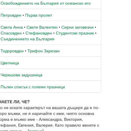
Освобождението на България от османско иго
Петровден
•
Първа пролет
Света Анна
•
Свети Валентин
•
Сирни заговезни
•
Спасовден
•
Стефановден
•
Студентски празник
•
Съединението на България
Тодоровден
•
Трифон Зарезан
Цветница
Черешова задушница
Пълен списък с големи празници
НАЕТЕ ЛИ, ЧЕ?
ко не искате характерът на вашата дъщеря да е по-
оро мъжки, не я наричайте с име, чиято основна
орма е мъжко име - Александра, Виктория,
тефания, Евгения, Валерия. Като правило жените с
кива имена ... [
повече
]