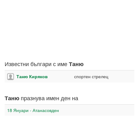
Известни българи с име
Таню
Таню Киряков
спортен стрелец
празнува имен ден на
Таню
18 Януари - Атанасовден