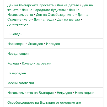
Ден на българската просвета
•
Ден на детето
•
Ден на
жената
•
Ден на народните будители
•
Ден на
Независимостта
•
Ден на Освобождението
•
Ден на
Съединението
•
Ден на труда
•
Ден на шегата
•
Димитровден
Еньовден
Ивановден
•
Игнажден
•
Илинден
Йордановден
Коледа
•
Коледни заговезни
Лазаровден
Месни заговезни
Независимостта на България
•
Никулден
•
Нова година
Освобождението на България от османско иго