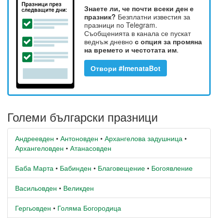
Знаете ли, че почти всеки ден е
празник?
Безплатни известия за
празници по Telegram.
Съобщенията в канала се пускат
веднъж дневно
с опция за промяна
на времето и честотата им
.
Отвори #ImenataBot
Големи български празници
Андреевден
•
Антоновден
•
Архангелова задушница
•
Архангеловден
•
Атанасовден
Баба Марта
•
Бабинден
•
Благовещение
•
Богоявление
Васильовден
•
Великден
Гергьовден
•
Голяма Богородица