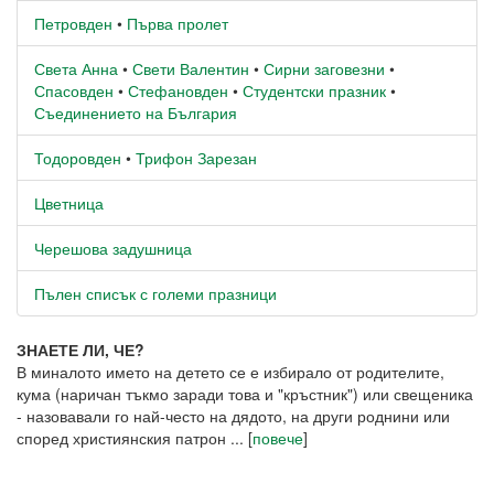
Петровден
•
Първа пролет
Света Анна
•
Свети Валентин
•
Сирни заговезни
•
Спасовден
•
Стефановден
•
Студентски празник
•
Съединението на България
Тодоровден
•
Трифон Зарезан
Цветница
Черешова задушница
Пълен списък с големи празници
ЗНАЕТЕ ЛИ, ЧЕ?
В миналото името на детето се е избирало от родителите,
кума (наричан тъкмо заради това и "кръстник") или свещеника
- назовавали го най-често на дядото, на други роднини или
според християнския патрон ... [
повече
]