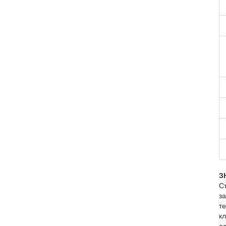
З
С
за
т
к
ос