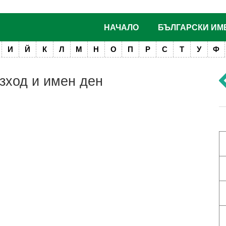
НАЧАЛО
БЪЛГАРСКИ ИМ
И
Й
К
Л
М
Н
О
П
Р
С
Т
У
Ф
изход и имен ден