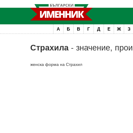
А
Б
В
Г
Д
Е
Ж
З
- значение, про
Страхила
женска форма на Страхил