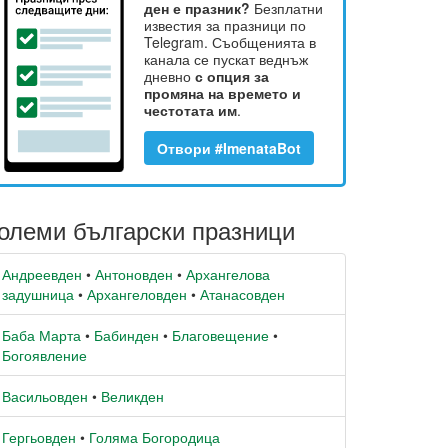
ден е празник?
Безплатни
известия за празници по
Telegram. Съобщенията в
канала се пускат веднъж
дневно
с опция за
промяна на времето и
честотата им
.
Отвори #ImenataBot
олеми български празници
Андреевден
•
Антоновден
•
Архангелова
задушница
•
Архангеловден
•
Атанасовден
Баба Марта
•
Бабинден
•
Благовещение
•
Богоявление
Васильовден
•
Великден
Гергьовден
•
Голяма Богородица