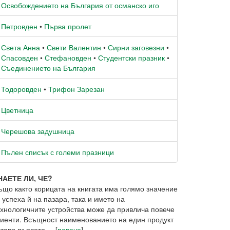
Освобождението на България от османско иго
Петровден
•
Първа пролет
Света Анна
•
Свети Валентин
•
Сирни заговезни
•
Спасовден
•
Стефановден
•
Студентски празник
•
Съединението на България
Тодоровден
•
Трифон Зарезан
Цветница
Черешова задушница
Пълен списък с големи празници
НАЕТЕ ЛИ, ЧЕ?
ъщо както корицата на книгата има голямо значение
 успеха й на пазара, така и името на
ехнологичните устройства може да привлича повече
лиенти. Всъщност наименованието на един продукт
тавя първото ... [
повече
]