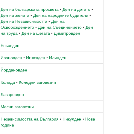
Ден на българската просвета
•
Ден на детето
•
Ден на жената
•
Ден на народните будители
•
Ден на Независимостта
•
Ден на
Освобождението
•
Ден на Съединението
•
Ден
на труда
•
Ден на шегата
•
Димитровден
Еньовден
Ивановден
•
Игнажден
•
Илинден
Йордановден
Коледа
•
Коледни заговезни
Лазаровден
Месни заговезни
Независимостта на България
•
Никулден
•
Нова
година