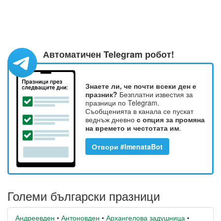
Автоматичен Telegram робот!
Знаете ли, че почти всеки ден е
празник?
Безплатни известия за
празници по Telegram.
Съобщенията в канала се пускат
веднъж дневно
с опция за промяна
на времето и честотата им
.
Отвори #ImenataBot
Големи български празници
Андреевден
•
Антоновден
•
Архангелова задушница
•