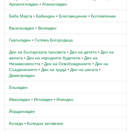
Архангеловден
•
Атанасовден
Баба Марта
•
Бабинден
•
Благовещение
•
Богоявление
Васильовден
•
Великден
Гергьовден
•
Голяма Богородица
Ден на българската просвета
•
Ден на детето
•
Ден на
жената
•
Ден на народните будители
•
Ден на
Независимостта
•
Ден на Освобождението
•
Ден на
Съединението
•
Ден на труда
•
Ден на шегата
•
Димитровден
Еньовден
Ивановден
•
Игнажден
•
Илинден
Йордановден
Коледа
•
Коледни заговезни