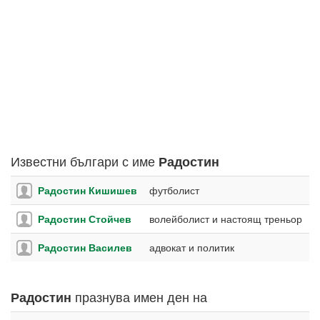
Известни българи с име
Радостин
Радостин Кишишев
футболист
Радостин Стойчев
волейболист и настоящ треньор
Радостин Василев
адвокат и политик
празнува имен ден на
Радостин