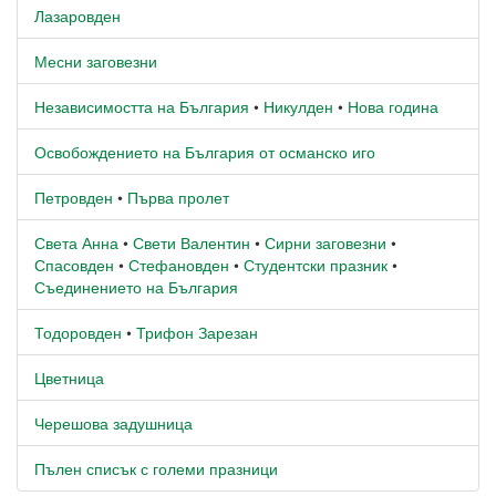
Лазаровден
Месни заговезни
Независимостта на България
•
Никулден
•
Нова година
Освобождението на България от османско иго
Петровден
•
Първа пролет
Света Анна
•
Свети Валентин
•
Сирни заговезни
•
Спасовден
•
Стефановден
•
Студентски празник
•
Съединението на България
Тодоровден
•
Трифон Зарезан
Цветница
Черешова задушница
Пълен списък с големи празници