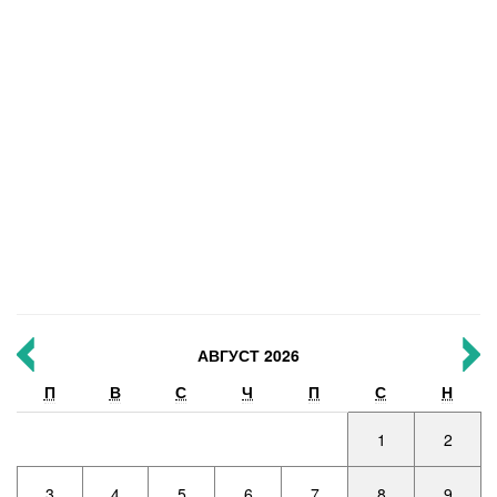
АВГУСТ 2026
П
В
С
Ч
П
С
Н
1
2
3
4
5
6
7
8
9