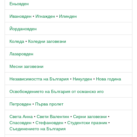
Еньовден
Ивановден
•
Игнажден
•
Илинден
Йордановден
Коледа
•
Коледни заговезни
Лазаровден
Месни заговезни
Независимостта на България
•
Никулден
•
Нова година
Освобождението на България от османско иго
Петровден
•
Първа пролет
Света Анна
•
Свети Валентин
•
Сирни заговезни
•
Спасовден
•
Стефановден
•
Студентски празник
•
Съединението на България