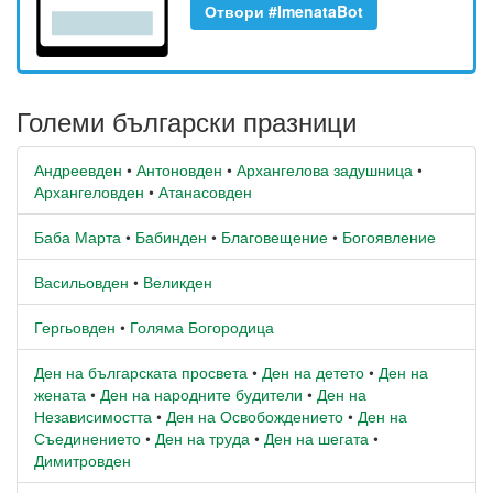
Отвори #ImenataBot
Големи български празници
Андреевден
•
Антоновден
•
Архангелова задушница
•
Архангеловден
•
Атанасовден
Баба Марта
•
Бабинден
•
Благовещение
•
Богоявление
Васильовден
•
Великден
Гергьовден
•
Голяма Богородица
Ден на българската просвета
•
Ден на детето
•
Ден на
жената
•
Ден на народните будители
•
Ден на
Независимостта
•
Ден на Освобождението
•
Ден на
Съединението
•
Ден на труда
•
Ден на шегата
•
Димитровден