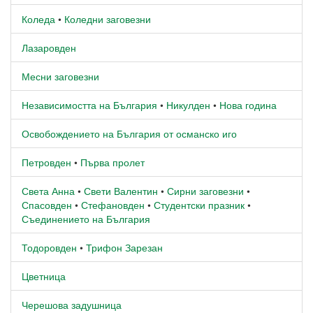
Коледа
•
Коледни заговезни
Лазаровден
Месни заговезни
Независимостта на България
•
Никулден
•
Нова година
Освобождението на България от османско иго
Петровден
•
Първа пролет
Света Анна
•
Свети Валентин
•
Сирни заговезни
•
Спасовден
•
Стефановден
•
Студентски празник
•
Съединението на България
Тодоровден
•
Трифон Зарезан
Цветница
Черешова задушница