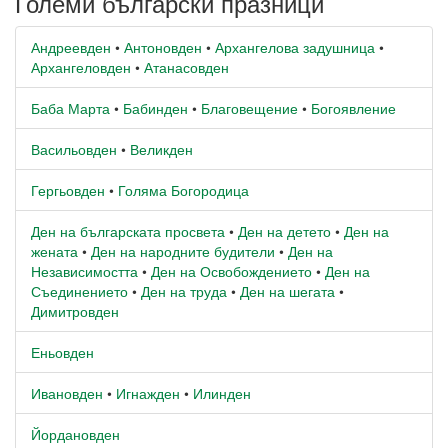
Големи български празници
Андреевден
•
Антоновден
•
Архангелова задушница
•
Архангеловден
•
Атанасовден
Баба Марта
•
Бабинден
•
Благовещение
•
Богоявление
Васильовден
•
Великден
Гергьовден
•
Голяма Богородица
Ден на българската просвета
•
Ден на детето
•
Ден на
жената
•
Ден на народните будители
•
Ден на
Независимостта
•
Ден на Освобождението
•
Ден на
Съединението
•
Ден на труда
•
Ден на шегата
•
Димитровден
Еньовден
Ивановден
•
Игнажден
•
Илинден
Йордановден