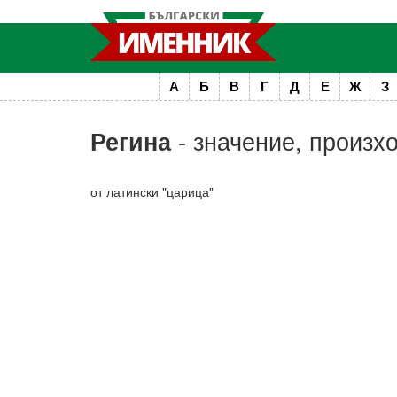
А
Б
В
Г
Д
Е
Ж
З
- значение, произх
Регина
от латински "царица"