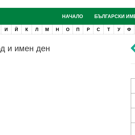
НАЧАЛО
БЪЛГАРСКИ ИМ
И
Й
К
Л
М
Н
О
П
Р
С
Т
У
Ф
од и имен ден