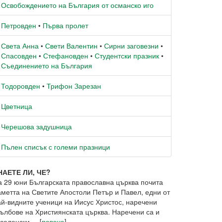
Освобождението на България от османско иго
Петровден
•
Първа пролет
Света Анна
•
Свети Валентин
•
Сирни заговезни
•
Спасовден
•
Стефановден
•
Студентски празник
•
Съединението на България
Тодоровден
•
Трифон Зарезан
Цветница
Черешова задушница
Пълен списък с големи празници
НАЕТЕ ЛИ, ЧЕ?
а 29 юни Българската православна църква почита
аметта на Светите Апостоли Петър и Павел, едни от
ай-видните ученици на Иисус Христос, наречени
тълбове на Християнската църква. Наречени са и
селенски ... [
повече
]