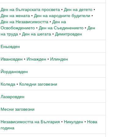
Ден на българската просвета
•
Ден на детето
•
Ден на жената
•
Ден на народните будители
•
Ден на Независимостта
•
Ден на
Освобождението
•
Ден на Съединението
•
Ден
на труда
•
Ден на шегата
•
Димитровден
Еньовден
Ивановден
•
Игнажден
•
Илинден
Йордановден
Коледа
•
Коледни заговезни
Лазаровден
Месни заговезни
Независимостта на България
•
Никулден
•
Нова
година