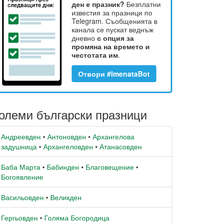
ден е празник?
Безплатни
известия за празници по
Telegram. Съобщенията в
канала се пускат веднъж
дневно
с опция за
промяна на времето и
честотата им
.
Отвори #ImenataBot
олеми български празници
Андреевден
•
Антоновден
•
Архангелова
задушница
•
Архангеловден
•
Атанасовден
Баба Марта
•
Бабинден
•
Благовещение
•
Богоявление
Васильовден
•
Великден
Гергьовден
•
Голяма Богородица