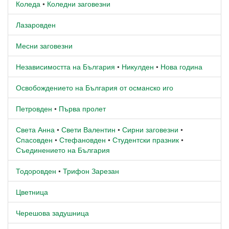
Коледа
•
Коледни заговезни
Лазаровден
Месни заговезни
Независимостта на България
•
Никулден
•
Нова година
Освобождението на България от османско иго
Петровден
•
Първа пролет
Света Анна
•
Свети Валентин
•
Сирни заговезни
•
Спасовден
•
Стефановден
•
Студентски празник
•
Съединението на България
Тодоровден
•
Трифон Зарезан
Цветница
Черешова задушница