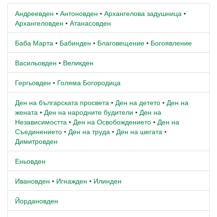
Андреевден
•
Антоновден
•
Архангелова задушница
•
Архангеловден
•
Атанасовден
Баба Марта
•
Бабинден
•
Благовещение
•
Богоявление
Васильовден
•
Великден
Гергьовден
•
Голяма Богородица
Ден на българската просвета
•
Ден на детето
•
Ден на
жената
•
Ден на народните будители
•
Ден на
Независимостта
•
Ден на Освобождението
•
Ден на
Съединението
•
Ден на труда
•
Ден на шегата
•
Димитровден
Еньовден
Ивановден
•
Игнажден
•
Илинден
Йордановден