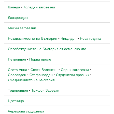
Коледа
•
Коледни заговезни
Лазаровден
Месни заговезни
Независимостта на България
•
Никулден
•
Нова година
Освобождението на България от османско иго
Петровден
•
Първа пролет
Света Анна
•
Свети Валентин
•
Сирни заговезни
•
Спасовден
•
Стефановден
•
Студентски празник
•
Съединението на България
Тодоровден
•
Трифон Зарезан
Цветница
Черешова задушница