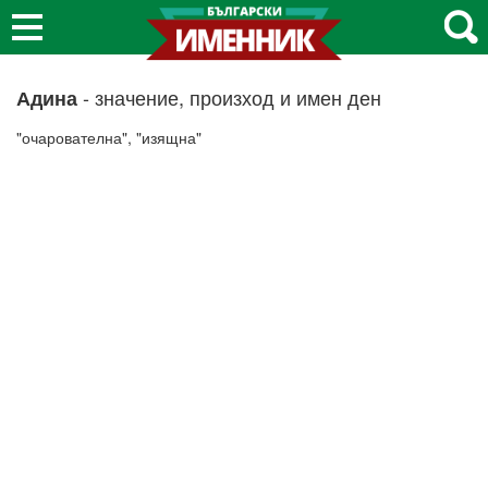
- значение, произход и имен ден
Адина
"очарователна", "изящна"