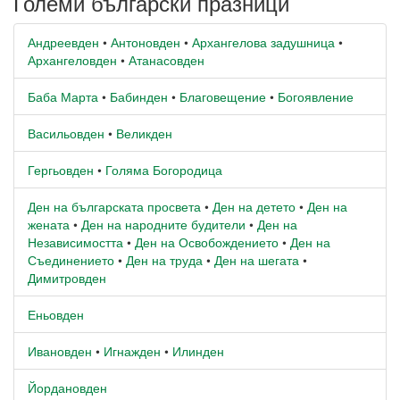
Големи български празници
Андреевден
•
Антоновден
•
Архангелова задушница
•
Архангеловден
•
Атанасовден
Баба Марта
•
Бабинден
•
Благовещение
•
Богоявление
Васильовден
•
Великден
Гергьовден
•
Голяма Богородица
Ден на българската просвета
•
Ден на детето
•
Ден на
жената
•
Ден на народните будители
•
Ден на
Независимостта
•
Ден на Освобождението
•
Ден на
Съединението
•
Ден на труда
•
Ден на шегата
•
Димитровден
Еньовден
Ивановден
•
Игнажден
•
Илинден
Йордановден