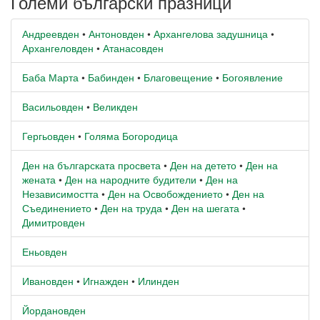
Големи български празници
Андреевден
•
Антоновден
•
Архангелова задушница
•
Архангеловден
•
Атанасовден
Баба Марта
•
Бабинден
•
Благовещение
•
Богоявление
Васильовден
•
Великден
Гергьовден
•
Голяма Богородица
Ден на българската просвета
•
Ден на детето
•
Ден на
жената
•
Ден на народните будители
•
Ден на
Независимостта
•
Ден на Освобождението
•
Ден на
Съединението
•
Ден на труда
•
Ден на шегата
•
Димитровден
Еньовден
Ивановден
•
Игнажден
•
Илинден
Йордановден