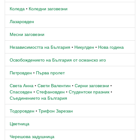
Коледа
•
Коледни заговезни
Лазаровден
Месни заговезни
Независимостта на България
•
Никулден
•
Нова година
Освобождението на България от османско иго
Петровден
•
Първа пролет
Света Анна
•
Свети Валентин
•
Сирни заговезни
•
Спасовден
•
Стефановден
•
Студентски празник
•
Съединението на България
Тодоровден
•
Трифон Зарезан
Цветница
Черешова задушница