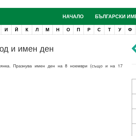
НАЧАЛО
БЪЛГАРСКИ ИМ
И
Й
К
Л
М
Н
О
П
Р
С
Т
У
Ф
ход и имен ден
лянка. Празнува имен ден на 8 ноември (също и на 17