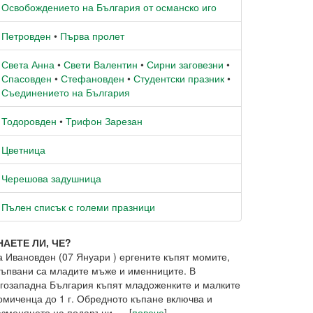
Освобождението на България от османско иго
Петровден
•
Първа пролет
Света Анна
•
Свети Валентин
•
Сирни заговезни
•
Спасовден
•
Стефановден
•
Студентски празник
•
Съединението на България
Тодоровден
•
Трифон Зарезан
Цветница
Черешова задушница
Пълен списък с големи празници
НАЕТЕ ЛИ, ЧЕ?
а Ивановден (07 Януари ) ергените къпят момите,
къпвани са младите мъже и именниците. В
гозападна България къпят младоженките и малките
омиченца до 1 г. Обредното къпане включва и
зменянето на подаръци, ... [
повече
]