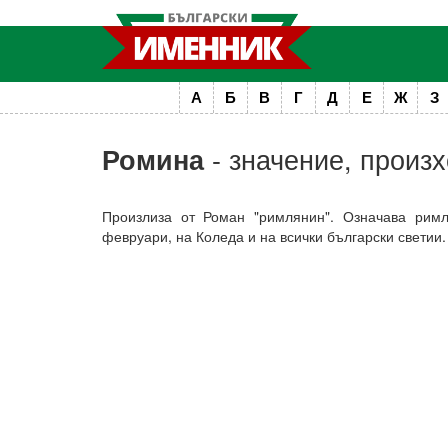
А
Б
В
Г
Д
Е
Ж
З
- значение, произ
Ромина
Произлиза от Роман "римлянин". Означава рим
февруари, на Коледа и на всички български светии.