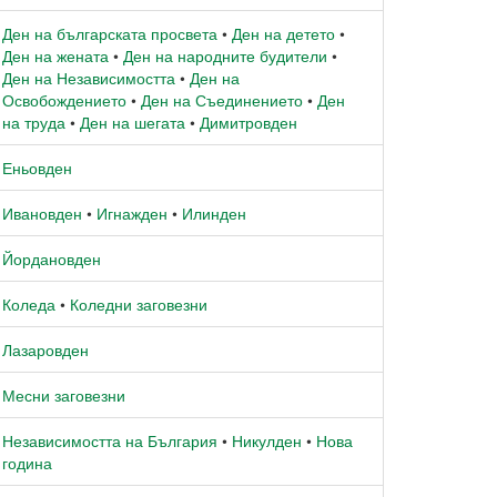
Ден на българската просвета
•
Ден на детето
•
Ден на жената
•
Ден на народните будители
•
Ден на Независимостта
•
Ден на
Освобождението
•
Ден на Съединението
•
Ден
на труда
•
Ден на шегата
•
Димитровден
Еньовден
Ивановден
•
Игнажден
•
Илинден
Йордановден
Коледа
•
Коледни заговезни
Лазаровден
Месни заговезни
Независимостта на България
•
Никулден
•
Нова
година