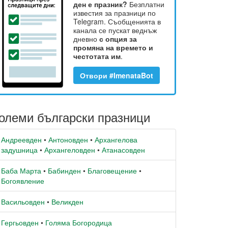
ден е празник?
Безплатни
известия за празници по
Telegram. Съобщенията в
канала се пускат веднъж
дневно
с опция за
промяна на времето и
честотата им
.
Отвори #ImenataBot
олеми български празници
Андреевден
•
Антоновден
•
Архангелова
задушница
•
Архангеловден
•
Атанасовден
Баба Марта
•
Бабинден
•
Благовещение
•
Богоявление
Васильовден
•
Великден
Гергьовден
•
Голяма Богородица