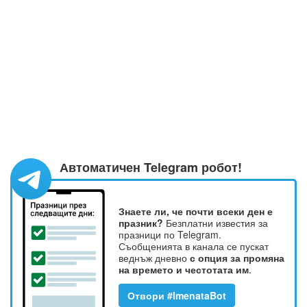
Автоматичен Telegram робот!
Знаете ли, че почти всеки ден е
празник?
Безплатни известия за
празници по Telegram.
Съобщенията в канала се пускат
веднъж дневно
с опция за промяна
на времето и честотата им
.
Отвори #ImenataBot