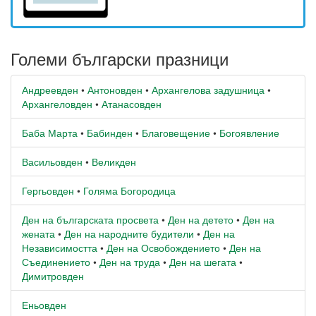
Големи български празници
Андреевден
•
Антоновден
•
Архангелова задушница
•
Архангеловден
•
Атанасовден
Баба Марта
•
Бабинден
•
Благовещение
•
Богоявление
Васильовден
•
Великден
Гергьовден
•
Голяма Богородица
Ден на българската просвета
•
Ден на детето
•
Ден на
жената
•
Ден на народните будители
•
Ден на
Независимостта
•
Ден на Освобождението
•
Ден на
Съединението
•
Ден на труда
•
Ден на шегата
•
Димитровден
Еньовден