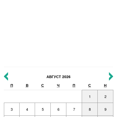
АВГУСТ 2026
П
В
С
Ч
П
С
Н
1
2
3
4
5
6
7
8
9