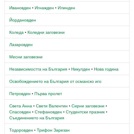
Ивановден
•
Игнажден
•
Илинден
Йордановден
Коледа
•
Коледни заговезни
Лазаровден
Месни заговезни
Независимостта на България
•
Никулден
•
Нова година
Освобождението на България от османско иго
Петровден
•
Първа пролет
Света Анна
•
Свети Валентин
•
Сирни заговезни
•
Спасовден
•
Стефановден
•
Студентски празник
•
Съединението на България
Тодоровден
•
Трифон Зарезан