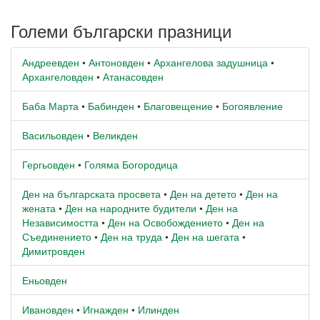
Големи български празници
Андреевден
•
Антоновден
•
Архангелова задушница
•
Архангеловден
•
Атанасовден
Баба Марта
•
Бабинден
•
Благовещение
•
Богоявление
Васильовден
•
Великден
Гергьовден
•
Голяма Богородица
Ден на българската просвета
•
Ден на детето
•
Ден на
жената
•
Ден на народните будители
•
Ден на
Независимостта
•
Ден на Освобождението
•
Ден на
Съединението
•
Ден на труда
•
Ден на шегата
•
Димитровден
Еньовден
Ивановден
•
Игнажден
•
Илинден