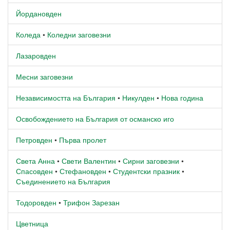
Йордановден
Коледа
•
Коледни заговезни
Лазаровден
Месни заговезни
Независимостта на България
•
Никулден
•
Нова година
Освобождението на България от османско иго
Петровден
•
Първа пролет
Света Анна
•
Свети Валентин
•
Сирни заговезни
•
Спасовден
•
Стефановден
•
Студентски празник
•
Съединението на България
Тодоровден
•
Трифон Зарезан
Цветница