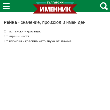
- значение, произход и имен ден
Рейна
От испански - кралица.
От идиш - чиста.
От японски - красива като звука от звънче.