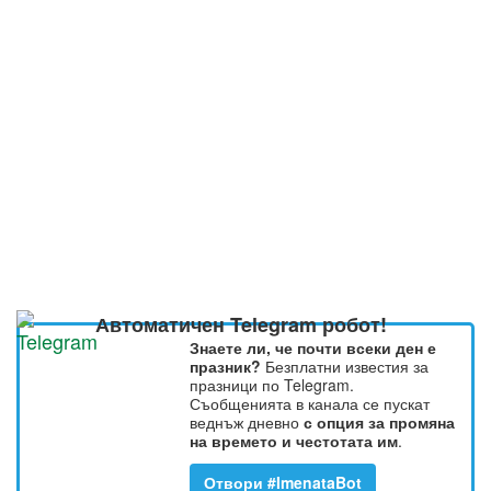
Автоматичен Telegram робот!
Знаете ли, че почти всеки ден е
празник?
Безплатни известия за
празници по Telegram.
Съобщенията в канала се пускат
веднъж дневно
с опция за промяна
на времето и честотата им
.
Отвори #ImenataBot