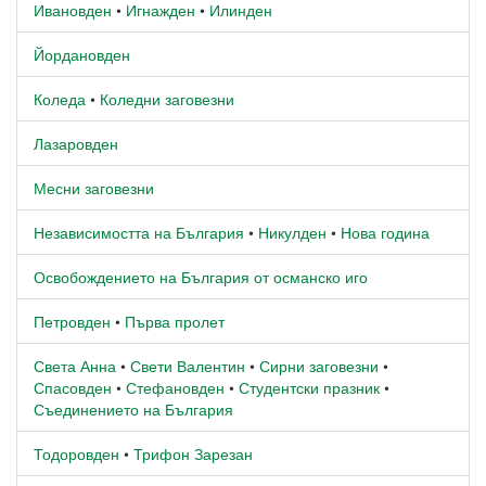
Ивановден
•
Игнажден
•
Илинден
Йордановден
Коледа
•
Коледни заговезни
Лазаровден
Месни заговезни
Независимостта на България
•
Никулден
•
Нова година
Освобождението на България от османско иго
Петровден
•
Първа пролет
Света Анна
•
Свети Валентин
•
Сирни заговезни
•
Спасовден
•
Стефановден
•
Студентски празник
•
Съединението на България
Тодоровден
•
Трифон Зарезан