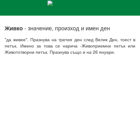
- значение, произход и имен ден
Живко
"да живее". Празнува на третия ден след Велик Ден, тоест в
петък. Имено за това се нарича -Живоприемни петък или
Живототворни петък. Празнува също и на 26 януари.