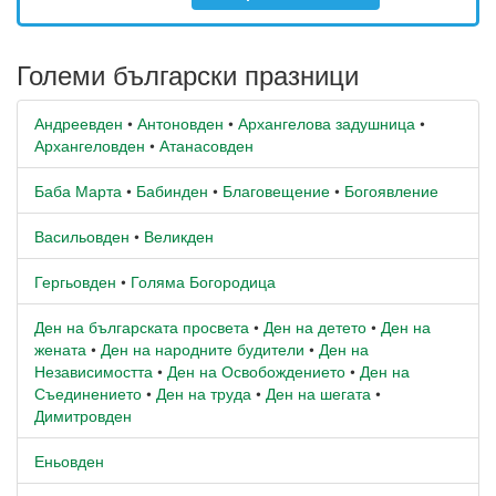
Големи български празници
Андреевден
•
Антоновден
•
Архангелова задушница
•
Архангеловден
•
Атанасовден
Баба Марта
•
Бабинден
•
Благовещение
•
Богоявление
Васильовден
•
Великден
Гергьовден
•
Голяма Богородица
Ден на българската просвета
•
Ден на детето
•
Ден на
жената
•
Ден на народните будители
•
Ден на
Независимостта
•
Ден на Освобождението
•
Ден на
Съединението
•
Ден на труда
•
Ден на шегата
•
Димитровден
Еньовден