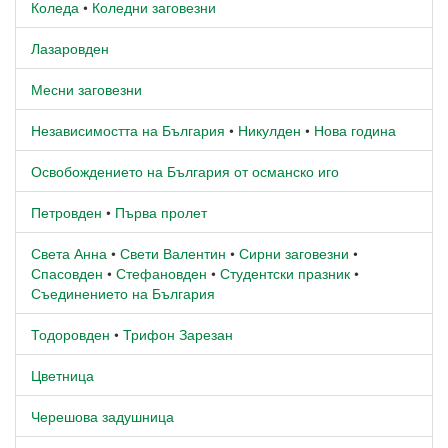
Коледа
•
Коледни заговезни
Лазаровден
Месни заговезни
Независимостта на България
•
Никулден
•
Нова година
Освобождението на България от османско иго
Петровден
•
Първа пролет
Света Анна
•
Свети Валентин
•
Сирни заговезни
•
Спасовден
•
Стефановден
•
Студентски празник
•
Съединението на България
Тодоровден
•
Трифон Зарезан
Цветница
Черешова задушница