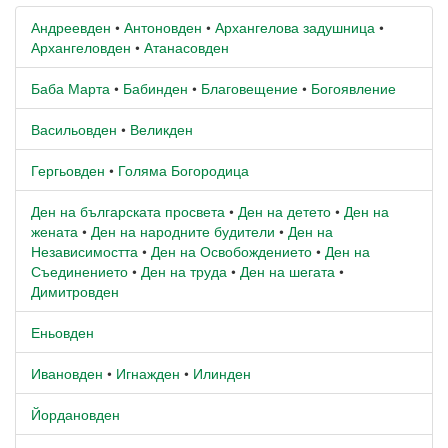
Андреевден
•
Антоновден
•
Архангелова задушница
•
Архангеловден
•
Атанасовден
Баба Марта
•
Бабинден
•
Благовещение
•
Богоявление
Васильовден
•
Великден
Гергьовден
•
Голяма Богородица
Ден на българската просвета
•
Ден на детето
•
Ден на
жената
•
Ден на народните будители
•
Ден на
Независимостта
•
Ден на Освобождението
•
Ден на
Съединението
•
Ден на труда
•
Ден на шегата
•
Димитровден
Еньовден
Ивановден
•
Игнажден
•
Илинден
Йордановден