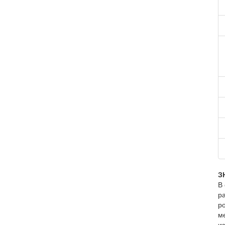
З
В
ра
р
м
из