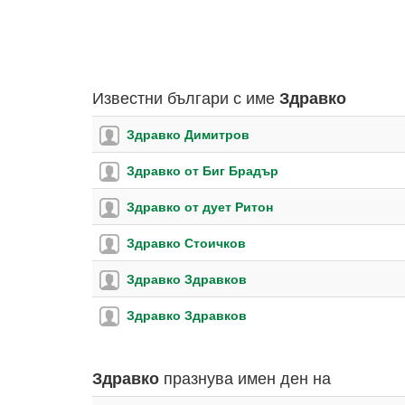
Известни българи с име
Здравко
Здравко Димитров
Здравко от Биг Брадър
Здравко от дует Ритон
Здравко Стоичков
Здравко Здравков
Здравко Здравков
празнува имен ден на
Здравко