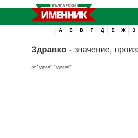
А
Б
В
Г
Д
Е
Ж
З
- значение, произ
Здравко
от "здрав", "здраве"