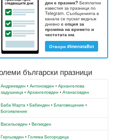
ден е празник?
Безплатни
известия за празници по
Telegram. Съобщенията в
канала се пускат веднъж
дневно
с опция за
промяна на времето и
честотата им
.
Отвори #ImenataBot
олеми български празници
Андреевден
•
Антоновден
•
Архангелова
задушница
•
Архангеловден
•
Атанасовден
Баба Марта
•
Бабинден
•
Благовещение
•
Богоявление
Васильовден
•
Великден
Гергьовден
•
Голяма Богородица