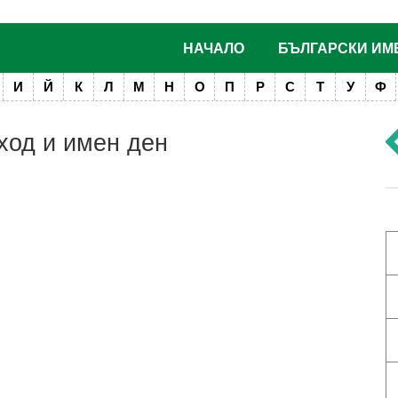
НАЧАЛО
БЪЛГАРСКИ ИМ
И
Й
К
Л
М
Н
О
П
Р
С
Т
У
Ф
ход и имен ден