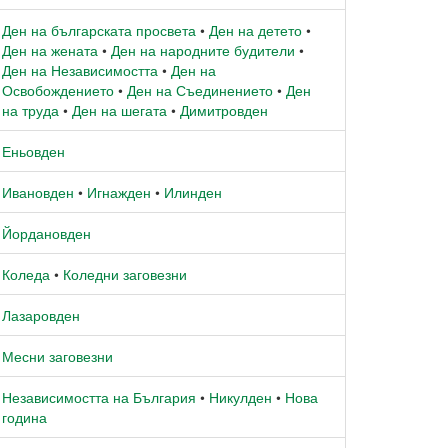
Ден на българската просвета
•
Ден на детето
•
Ден на жената
•
Ден на народните будители
•
Ден на Независимостта
•
Ден на
Освобождението
•
Ден на Съединението
•
Ден
на труда
•
Ден на шегата
•
Димитровден
Еньовден
Ивановден
•
Игнажден
•
Илинден
Йордановден
Коледа
•
Коледни заговезни
Лазаровден
Месни заговезни
Независимостта на България
•
Никулден
•
Нова
година