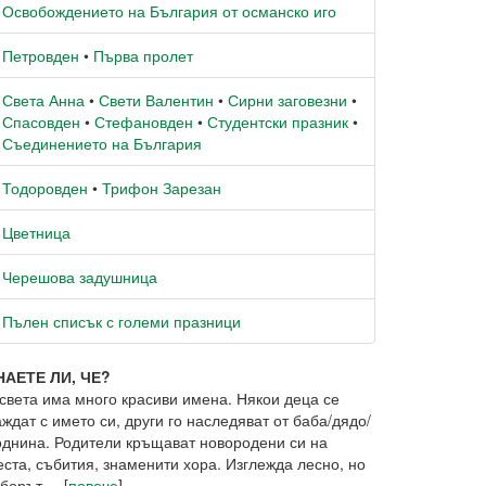
Освобождението на България от османско иго
Петровден
•
Първа пролет
Света Анна
•
Свети Валентин
•
Сирни заговезни
•
Спасовден
•
Стефановден
•
Студентски празник
•
Съединението на България
Тодоровден
•
Трифон Зарезан
Цветница
Черешова задушница
Пълен списък с големи празници
НАЕТЕ ЛИ, ЧЕ?
 света има много красиви имена. Някои деца се
ждат с името си, други го наследяват от баба/дядо/
однина. Родители кръщават новородени си на
еста, събития, знаменити хора. Изглежда лесно, но
борът ... [
повече
]