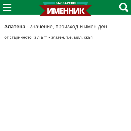
- значение, произход и имен ден
Златена
от старинното "з л а т" - златен, т.е. мил, скъп