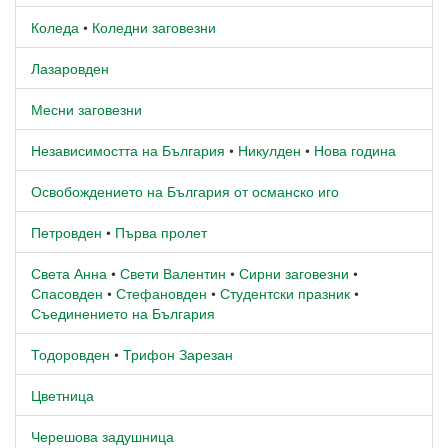
Коледа
•
Коледни заговезни
Лазаровден
Месни заговезни
Независимостта на България
•
Никулден
•
Нова година
Освобождението на България от османско иго
Петровден
•
Първа пролет
Света Анна
•
Свети Валентин
•
Сирни заговезни
•
Спасовден
•
Стефановден
•
Студентски празник
•
Съединението на България
Тодоровден
•
Трифон Зарезан
Цветница
Черешова задушница