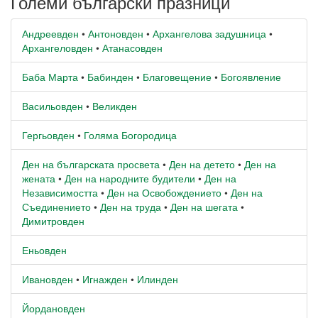
Големи български празници
Андреевден
•
Антоновден
•
Архангелова задушница
•
Архангеловден
•
Атанасовден
Баба Марта
•
Бабинден
•
Благовещение
•
Богоявление
Васильовден
•
Великден
Гергьовден
•
Голяма Богородица
Ден на българската просвета
•
Ден на детето
•
Ден на
жената
•
Ден на народните будители
•
Ден на
Независимостта
•
Ден на Освобождението
•
Ден на
Съединението
•
Ден на труда
•
Ден на шегата
•
Димитровден
Еньовден
Ивановден
•
Игнажден
•
Илинден
Йордановден