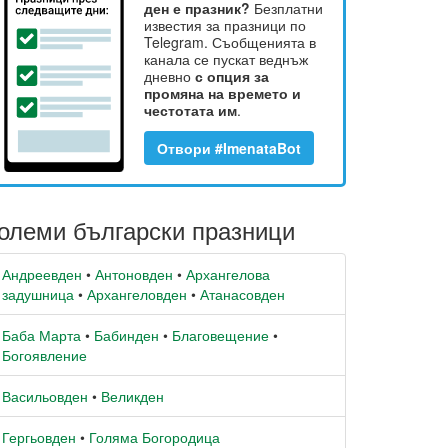
ден е празник?
Безплатни
известия за празници по
Telegram. Съобщенията в
канала се пускат веднъж
дневно
с опция за
промяна на времето и
честотата им
.
Отвори #ImenataBot
олеми български празници
Андреевден
•
Антоновден
•
Архангелова
задушница
•
Архангеловден
•
Атанасовден
Баба Марта
•
Бабинден
•
Благовещение
•
Богоявление
Васильовден
•
Великден
Гергьовден
•
Голяма Богородица