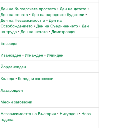
Ден на българската просвета
•
Ден на детето
•
Ден на жената
•
Ден на народните будители
•
Ден на Независимостта
•
Ден на
Освобождението
•
Ден на Съединението
•
Ден
на труда
•
Ден на шегата
•
Димитровден
Еньовден
Ивановден
•
Игнажден
•
Илинден
Йордановден
Коледа
•
Коледни заговезни
Лазаровден
Месни заговезни
Независимостта на България
•
Никулден
•
Нова
година