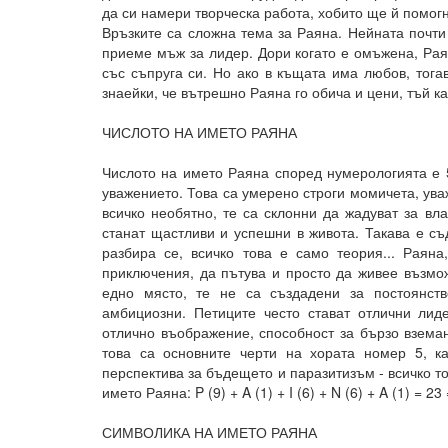
да си намери творческа работа, хобито ще й помогн
Връзките са сложна тема за Раяна. Нейната почти
приеме мъж за лидер. Дори когато е омъжена, Рая
със съпруга си. Но ако в къщата има любов, тог
знаейки, че вътрешно Раяна го обича и цени, тъй ка
ЧИСЛОТО НА ИМЕТО РАЯНА
Числото на името Раяна според нумерологията е 5
уважението. Това са умерено строги момичета, ува
всичко необятно, те са склонни да жадуват за вл
станат щастливи и успешни в живота. Такава е съ
разбира се, всичко това е само теория... Раяна
приключения, да пътува и просто да живее възмож
едно място, те не са създадени за постоянст
амбициозни. Петиците често стават отлични лиде
отлично въображение, способност за бързо взема
това са основните черти на хората номер 5, к
перспектива за бъдещето и паразитизъм - всичко то
името Раяна: P (9) + A (1) + I (6) + N (6) + A (1) = 23 
СИМВОЛИКА НА ИМЕТО РАЯНА