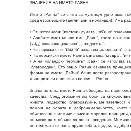
ЗНАЧЕНИЕ НА ИМЕТО РАЯНА
Името „Раяна“ се счита за мултикултурно име, тъ
сред европейците (англичани и ирландци). Има раз
• От шотландски (келтски) думата „raỹ’ana“ означава
• Арабите имат мъжко име „Раян“, което по-късно
(ريانة) означава „красива“, „плодовита”.
• На тюркски език “raīana” означава „плодовита”, „п
• На персийски името Раяна означава "мъдра", "инт
• А на ирландски терминът „раян“ се използва за
„благороден“. Ето защо Раяна означава принцес
форма на името „Райън“ беше доста разпростране
дъщерите си с женската версия – Раяна.
Значението на името Раяна обещава на нареченот
качества. Сред огромния им брой са спокойствие,
живота, лидерство, благоразумие, мечтателност 
помощ на хората и добронамереността, които 
обикновено е момиче с високи морални принципи, о
не може да я обвини за лошо поведение. Момичета
по-голямата си част, дружелюбни, щедри, с добро 