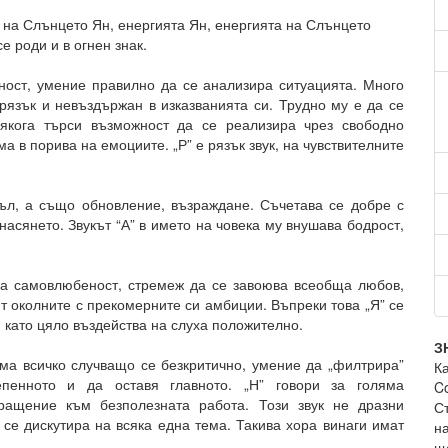
т на Слънцето Ян, енергията Ян, енергията на Слънцето
е роди и в огнен знак.
ност, умение правилно да се анализира ситуацията. Много
 рязък и невъздържан в изказванията си. Трудно му е да се
някога търси възможност да се реализира чрез свободно
а в порива на емоциите. „Р” е рязък звук, на чувствителните
ъл, а също обновление, възраждане. Съчетава се добре с
насянето. Звукът “А” в името на човека му внушава бодрост,
 за самовлюбеност, стремеж да се завоюва всеобща любов,
т околните с прекомерните си амбиции. Въпреки това „Я” се
 като цяло въздейства на слуха положително.
З
ма всичко случващо се безкритично, умение да „филтрира”
К
епенното и да оставя главното. „Н” говори за голяма
C
ращение към безполезната работа. Този звук не дразни
С
 се дискутира на всяка една тема. Такива хора винаги имат
н
ще