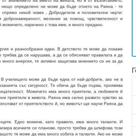
 от значението на името на жената, но и от възпитанието,
о нещо определено не може да бъде отнето на Раяна - тя
 спрямо никой човек . Добродетели и положителни черти:
 и добронамереност, желание за помощ, чувствителност и
А момичето, наречено с това име, е много предано.
ргия и разнообразни идеи. В детството тя може да покаже
е трябва да се нарушава, а да се обясняват правилата и да
е много енергия, тя активно защитава мнението си не за да
Г
 В училището може да бъде една от най-добрите, ако не в
езанията със сигурност. Тя обича да бъде първа, проявява
ницателност. Момичето има много приятели, а любимите й
рни приятели в живота. Раяна има силно развито чувство за
ъзползват от приятелството й, но животът ще научи Раяна да
нците. Едно момиче, като правило, има много таланти. И
лизира всичките си планове, просто трябва да шлифова този
защото тя може да има много хобита и таланти. Ако не може