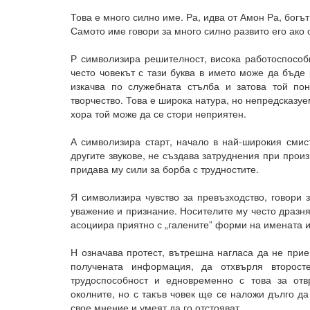
Това е много силно име. Ра, идва от Амон Ра, богъ
Самото име говори за много силно развито его ако с
Р символизира решителност, висока работоспособ
често човекът с тази буква в името може да бъде
изкачва по служебната стълба и затова той по
творчество. Това е широка натура, но непредсказуем
хора той може да се стори неприятен.
А символизира старт, начало в най-широкия смис
другите звукове, не създава затруднения при произ
придава му сили за борба с трудностите.
Я символизира чувство за превъзходство, говори
уважение и признание. Носителите му често дразня
асоциира приятно с „галените” форми на имената и
Н означава протест, вътрешна нагласа да не прие
получената информация, да отхвърля второст
трудоспособност и едновременно с това за отв
околните, но с такъв човек ще се наложи дълго да
свое мнение и умеят да го отстояват.