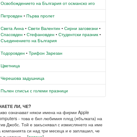
Освобождението на България от османско иго
Петровден
•
Първа пролет
Света Анна
•
Свети Валентин
•
Сирни заговезни
•
Спасовден
•
Стефановден
•
Студентски празник
•
Съединението на България
Тодоровден
•
Трифон Зарезан
Цветница
Черешова задушница
Пълен списък с големи празници
НАЕТЕ ЛИ, ЧЕ?
акво означават някои имена на фирми Apple
omputers - това е бил любимия плод (ябълката) на
тив Джобс. Той е закъснявал с измислянето на име
а компанията си над три месеца и е заплашил, че
 я нарече ... [
повече
]