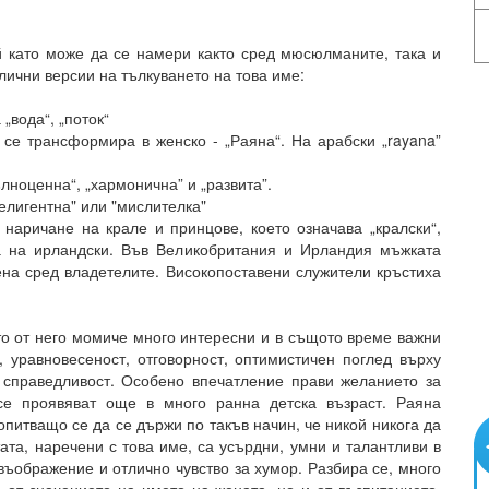
й като може да се намери както сред мюсюлманите, така и
лични версии на тълкуването на това име:
 „вода“, „поток“
 се трансформира в женско - „Раяна“. На арабски „rayana”
ълноценна“, „хармонична” и „развита”.
елигентна" или "мислителка"
 наричане на крале и принцове, което означава „кралски“,
а на ирландски. Във Великобритания и Ирландия мъжката
на сред владетелите. Високопоставени служители кръстиха
о от него момиче много интересни и в същото време важни
 уравновесеност, отговорност, оптимистичен поглед върху
и справедливост. Особено впечатление прави желанието за
се проявяват още в много ранна детска възраст. Раяна
питващо се да се държи по такъв начин, че никой никога да
та, наречени с това име, са усърдни, умни и талантливи в
въображение и отлично чувство за хумор. Разбира се, много