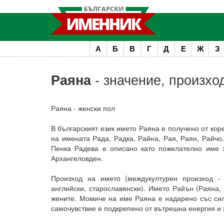
А
Б
В
Г
Д
Е
Ж
З
- значение, произхо
Раяна
Раяна - женски пол
В българският език името Раяна е получено от кор
на имената Рада, Радка, Райна, Рая, Раян, Райчо
Пенка Радева е описано като пожелателно име 
Архангеловден.
Произход на името (междукултурен произход - 
английски, старославянски). Името Райън (Раяна,
жените. Момиче на име Раяна е надарено със сил
самочувствие е подкрепено от вътрешна енергия и 