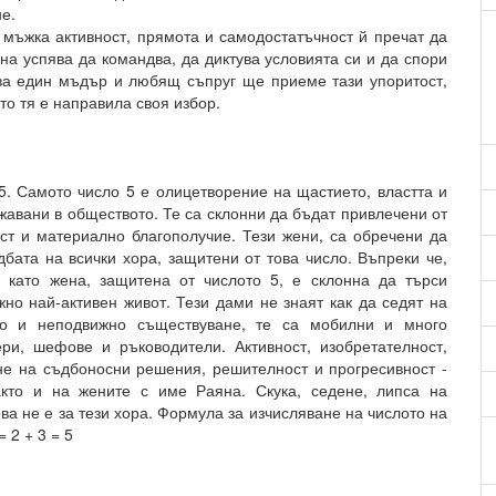
е.
 мъжка активност, прямота и самодостатъчност й пречат да
на успява да командва, да диктува условията си и да спори
ава един мъдър и любящ съпруг ще приеме тази упоритост,
то тя е направила своя избор.
. Самото число 5 е олицетворение на щастието, властта и
жавани в обществото. Те са склонни да бъдат привлечени от
аст и материално благополучие. Тези жени, са обречени да
дбата на всички хора, защитени от това число. Въпреки че,
, като жена, защитена от числото 5, е склонна да търси
но най-активен живот. Тези дами не знаят как да седят на
во и неподвижно съществуване, те са мобилни и много
ри, шефове и ръководители. Активност, изобретателност,
не на съдбоносни решения, решителност и прогресивност -
акто и на жените с име Раяна. Скука, седене, липса на
ва не е за тези хора. Формула за изчисляване на числото на
= 2 + 3 = 5