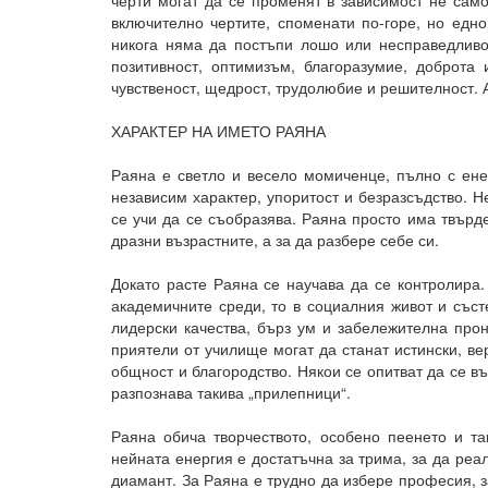
черти могат да се променят в зависимост не само
включително чертите, споменати по-горе, но едн
никога няма да постъпи лошо или несправедливо
позитивност, оптимизъм, благоразумие, доброта
чувственост, щедрост, трудолюбие и решителност. 
ХАРАКТЕР НА ИМЕТО РАЯНА
Раяна е светло и весело момиченце, пълно с ене
независим характер, упоритост и безразсъдство. Н
се учи да се съобразява. Раяна просто има твърд
дразни възрастните, а за да разбере себе си.
Докато расте Раяна се научава да се контролира.
академичните среди, то в социалния живот и съст
лидерски качества, бърз ум и забележителна про
приятели от училище могат да станат истински, ве
общност и благородство. Някои се опитват да се в
разпознава такива „прилепници“.
Раяна обича творчеството, особено пеенето и та
нейната енергия е достатъчна за трима, за да реа
диамант. За Раяна е трудно да избере професия, 