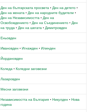
Ден на българската просвета
•
Ден на детето
•
Ден на жената
•
Ден на народните будители
•
Ден на Независимостта
•
Ден на
Освобождението
•
Ден на Съединението
•
Ден
на труда
•
Ден на шегата
•
Димитровден
Еньовден
Ивановден
•
Игнажден
•
Илинден
Йордановден
Коледа
•
Коледни заговезни
Лазаровден
Месни заговезни
Независимостта на България
•
Никулден
•
Нова
година