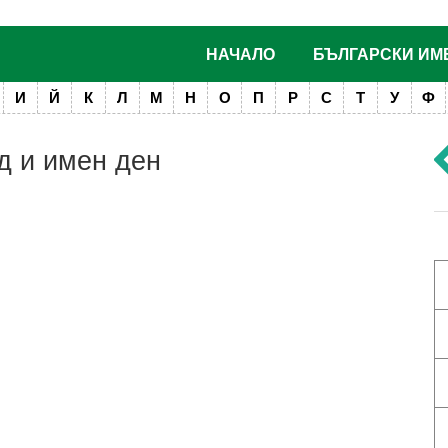
НАЧАЛО
БЪЛГАРСКИ ИМ
И
Й
К
Л
М
Н
О
П
Р
С
Т
У
Ф
д и имен ден