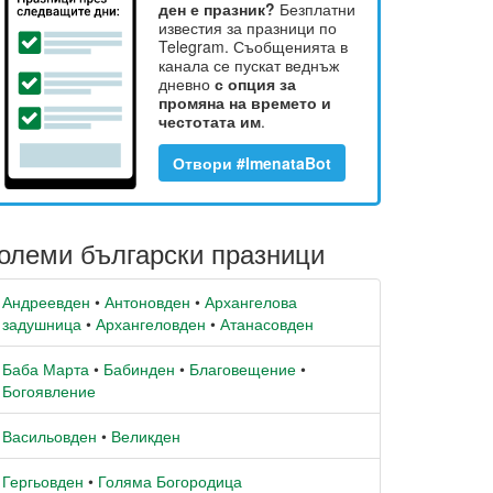
ден е празник?
Безплатни
известия за празници по
Telegram. Съобщенията в
канала се пускат веднъж
дневно
с опция за
промяна на времето и
честотата им
.
Отвори #ImenataBot
олеми български празници
Андреевден
•
Антоновден
•
Архангелова
задушница
•
Архангеловден
•
Атанасовден
Баба Марта
•
Бабинден
•
Благовещение
•
Богоявление
Васильовден
•
Великден
Гергьовден
•
Голяма Богородица