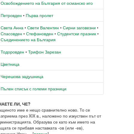
Освобождението на България от османско иго
Петровден
•
Първа пролет
Света Анна
•
Свети Валентин
•
Сирни заговезни
•
Спасовден
•
Стефановден
•
Студентски празник
•
Съединението на България
Тодоровден
•
Трифон Зарезан
Цветница
Черешова задушница
Пълен списък с големи празници
НАЕТЕ ЛИ, ЧЕ?
ащиното име е нещо сравнително ново. То се
зприема през XIX в., наложено по изкуствен път от
дминистрацията. Образува се като към името на
щата се прибавя наставката -ов (или -ев),
пример Иван ... [
повече
]