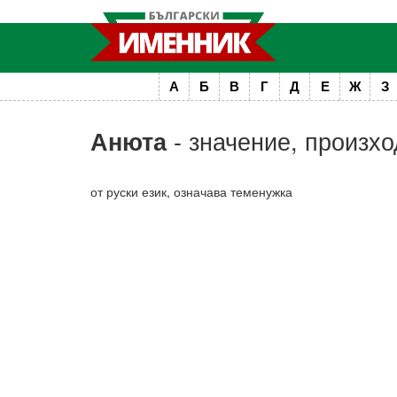
А
Б
В
Г
Д
Е
Ж
З
- значение, произхо
Анюта
от руски език, означава теменужка