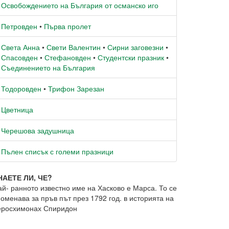
Освобождението на България от османско иго
Петровден
•
Първа пролет
Света Анна
•
Свети Валентин
•
Сирни заговезни
•
Спасовден
•
Стефановден
•
Студентски празник
•
Съединението на България
Тодоровден
•
Трифон Зарезан
Цветница
Черешова задушница
Пълен списък с големи празници
НАЕТЕ ЛИ, ЧЕ?
ай- ранното известно име на Хасково е Марса. То се
оменава за пръв път през 1792 год. в историята на
еросхимонах Спиридон