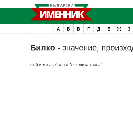
А
Б
В
Г
Д
Е
Ж
З
- значение, произхо
Билко
от б и л к а , б и л е "лековита трева"