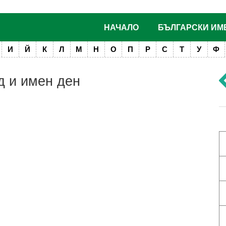
НАЧАЛО
БЪЛГАРСКИ ИМ
И
Й
К
Л
М
Н
О
П
Р
С
Т
У
Ф
д и имен ден