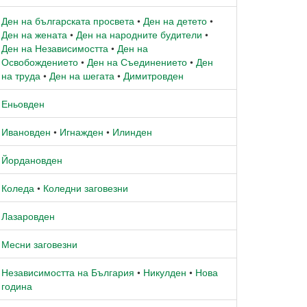
Ден на българската просвета
•
Ден на детето
•
Ден на жената
•
Ден на народните будители
•
Ден на Независимостта
•
Ден на
Освобождението
•
Ден на Съединението
•
Ден
на труда
•
Ден на шегата
•
Димитровден
Еньовден
Ивановден
•
Игнажден
•
Илинден
Йордановден
Коледа
•
Коледни заговезни
Лазаровден
Месни заговезни
Независимостта на България
•
Никулден
•
Нова
година