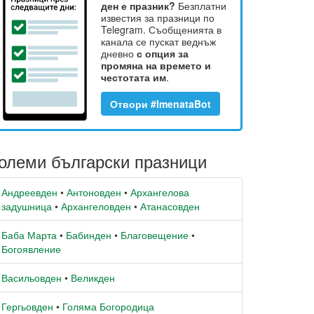
ден е празник?
Безплатни
известия за празници по
Telegram. Съобщенията в
канала се пускат веднъж
дневно
с опция за
промяна на времето и
честотата им
.
Отвори #ImenataBot
олеми български празници
Андреевден
•
Антоновден
•
Архангелова
задушница
•
Архангеловден
•
Атанасовден
Баба Марта
•
Бабинден
•
Благовещение
•
Богоявление
Васильовден
•
Великден
Гергьовден
•
Голяма Богородица