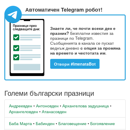
Автоматичен Telegram робот!
Знаете ли, че почти всеки ден е
празник?
Безплатни известия за
празници по Telegram.
Съобщенията в канала се пускат
веднъж дневно
с опция за промяна
на времето и честотата им
.
Отвори #ImenataBot
Големи български празници
Андреевден
•
Антоновден
•
Архангелова задушница
•
Архангеловден
•
Атанасовден
Баба Марта
•
Бабинден
•
Благовещение
•
Богоявление