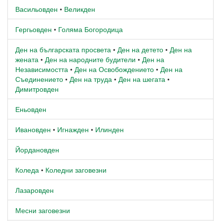
Васильовден
•
Великден
Гергьовден
•
Голяма Богородица
Ден на българската просвета
•
Ден на детето
•
Ден на
жената
•
Ден на народните будители
•
Ден на
Независимостта
•
Ден на Освобождението
•
Ден на
Съединението
•
Ден на труда
•
Ден на шегата
•
Димитровден
Еньовден
Ивановден
•
Игнажден
•
Илинден
Йордановден
Коледа
•
Коледни заговезни
Лазаровден
Месни заговезни