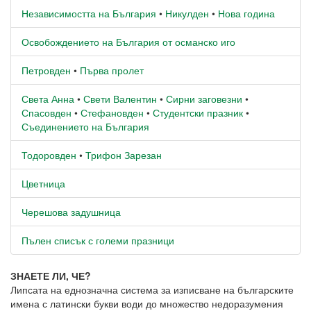
Независимостта на България
•
Никулден
•
Нова година
Освобождението на България от османско иго
Петровден
•
Първа пролет
Света Анна
•
Свети Валентин
•
Сирни заговезни
•
Спасовден
•
Стефановден
•
Студентски празник
•
Съединението на България
Тодоровден
•
Трифон Зарезан
Цветница
Черешова задушница
Пълен списък с големи празници
ЗНАЕТЕ ЛИ, ЧЕ?
Липсата на еднозначна система за изписване на българските
имена с латински букви води до множество недоразумения