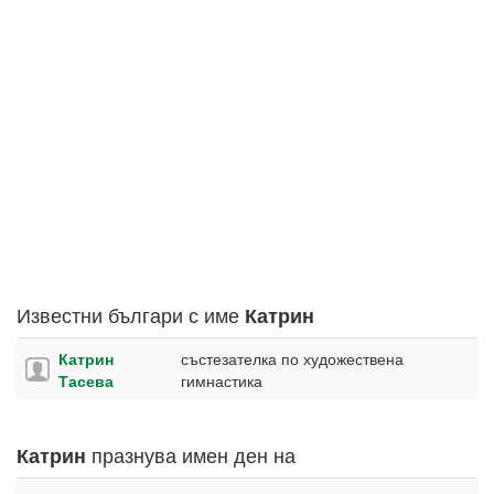
Известни българи с име
Катрин
Катрин
състезателка по художествена
Тасева
гимнастика
празнува имен ден на
Катрин