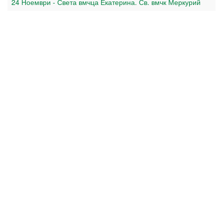
24 Ноември - Света вмчца Екатерина. Св. вмчк Меркурий