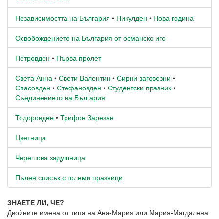
Независимостта на България
•
Никулден
•
Нова година
Освобождението на България от османско иго
Петровден
•
Първа пролет
Света Анна
•
Свети Валентин
•
Сирни заговезни
•
Спасовден
•
Стефановден
•
Студентски празник
•
Съединението на България
Тодоровден
•
Трифон Зарезан
Цветница
Черешова задушница
Пълен списък с големи празници
ЗНАЕТЕ ЛИ, ЧЕ?
Двойните имена от типа на Ана-Мария или Мария-Магдалена