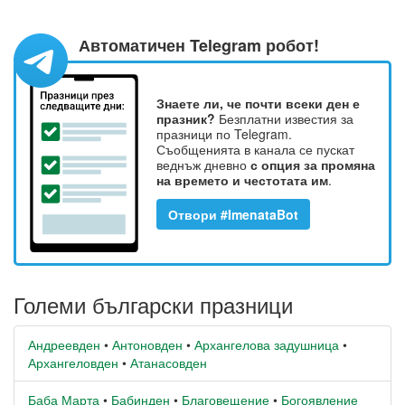
Автоматичен Telegram робот!
Знаете ли, че почти всеки ден е
празник?
Безплатни известия за
празници по Telegram.
Съобщенията в канала се пускат
веднъж дневно
с опция за промяна
на времето и честотата им
.
Отвори #ImenataBot
Големи български празници
Андреевден
•
Антоновден
•
Архангелова задушница
•
Архангеловден
•
Атанасовден
Баба Марта
•
Бабинден
•
Благовещение
•
Богоявление