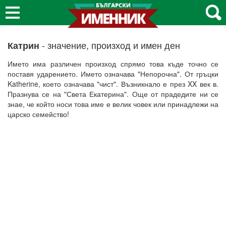
- значение, произход и имен ден
Катрин
Името има различен произход спрямо това къде точно се
поставя ударението. Името означава "Непорочна". От гръцки
Katherine, което означава "чист". Възникнало е през XX век в.
Празнува се на "Света Екатерина". Още от прадедите ни се
знае, че който носи това име е велик човек или принадлежи на
царско семейство!