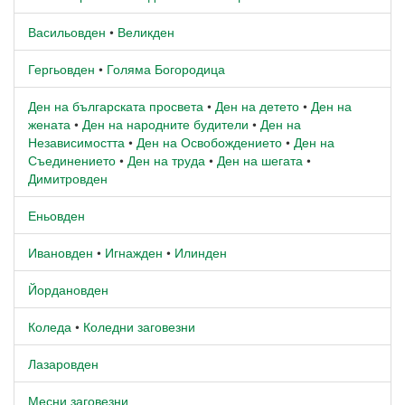
Васильовден
•
Великден
Гергьовден
•
Голяма Богородица
Ден на българската просвета
•
Ден на детето
•
Ден на
жената
•
Ден на народните будители
•
Ден на
Независимостта
•
Ден на Освобождението
•
Ден на
Съединението
•
Ден на труда
•
Ден на шегата
•
Димитровден
Еньовден
Ивановден
•
Игнажден
•
Илинден
Йордановден
Коледа
•
Коледни заговезни
Лазаровден
Месни заговезни